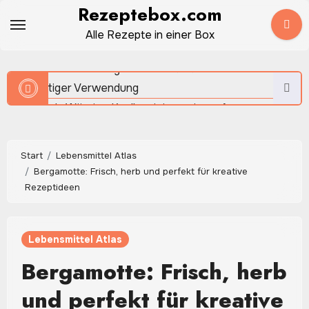
Zum
Rezeptebox.com
Inhalt
Alle Rezepte in einer Box
springen
Kamille: Das sanfte Heilkraut für Tee, Küche und Hausmittel
Knoblauch: Würzige Knolle mit intensivem Aroma und
vielseitiger Verwendung
Start
Lebensmittel Atlas
Zucchinisuppe: Cremiger Genuss mit wenigen Zutaten
Bergamotte: Frisch, herb und perfekt für kreative
Rezeptideen
Johannisbrot: Die süße Mittelmeerfrucht mit
Lebensmittel Atlas
überraschendem Aroma
Bergamotte: Frisch, herb
und perfekt für kreative