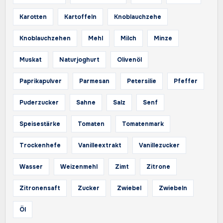
Karotten
Kartoffeln
Knoblauchzehe
Knoblauchzehen
Mehl
Milch
Minze
Muskat
Naturjoghurt
Olivenöl
Paprikapulver
Parmesan
Petersilie
Pfeffer
Puderzucker
Sahne
Salz
Senf
Speisestärke
Tomaten
Tomatenmark
Trockenhefe
Vanilleextrakt
Vanillezucker
Wasser
Weizenmehl
Zimt
Zitrone
Zitronensaft
Zucker
Zwiebel
Zwiebeln
Öl