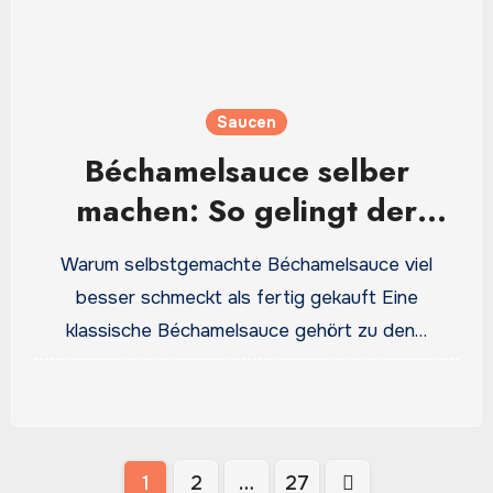
Saucen
Béchamelsauce selber
machen: So gelingt der
cremige Klassiker
Warum selbstgemachte Béchamelsauce viel
besser schmeckt als fertig gekauft Eine
klassische Béchamelsauce gehört zu den…
Seitennummerierung
1
2
…
27