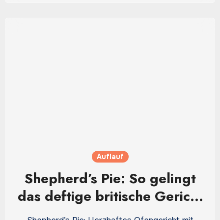
Auflauf
Shepherd’s Pie: So gelingt
das deftige britische Gericht
besonders aromatisch