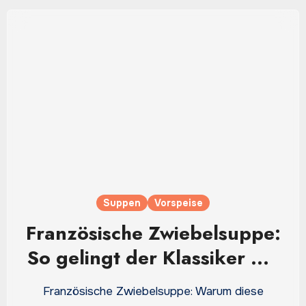
Suppen
Vorspeise
Französische Zwiebelsuppe:
So gelingt der Klassiker mit
Käse und geröstetem Brot
Französische Zwiebelsuppe: Warum diese