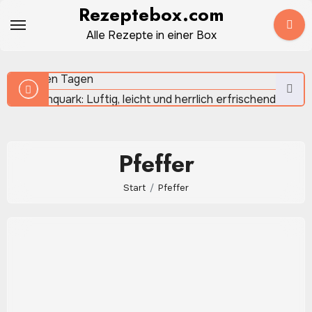
Zum
Rezeptebox.com
Moussaka: So gelingt der mediterrane Auflauf besonders
Inhalt
Alle Rezepte in einer Box
saftig und aromatisch
springen
Orangenquark: Luftig, leicht und herrlich erfrischend an
warmen Tagen
Pfeffer
Rote-Bete-Hummus: Cremiger Aufstrich mit leuchtender
Start
Pfeffer
Farbe und feiner Würze
Birnenmarmelade: So gelingt sie hausgemacht besonders
cremig und aromatisch