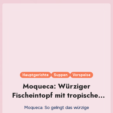
Hauptgerichte
Suppen
Vorspeise
Moqueca: Würziger
Fischeintopf mit tropischer
Note und cremiger Soße
Moqueca: So gelingt das würzige