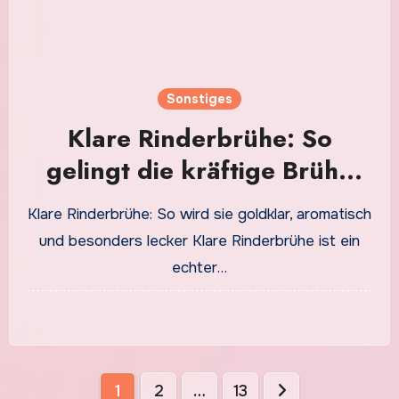
Sonstiges
Klare Rinderbrühe: So
gelingt die kräftige Brühe
mit vollem Geschmack
Klare Rinderbrühe: So wird sie goldklar, aromatisch
und besonders lecker Klare Rinderbrühe ist ein
echter…
Seitennummerierung
1
2
…
13