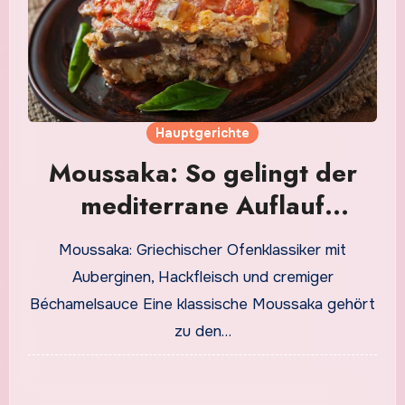
Hauptgerichte
Moussaka: So gelingt der
mediterrane Auflauf
besonders saftig und
Moussaka: Griechischer Ofenklassiker mit
aromatisch
Auberginen, Hackfleisch und cremiger
Béchamelsauce Eine klassische Moussaka gehört
zu den…