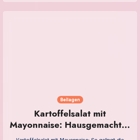
Beilagen
Kartoffelsalat mit
Mayonnaise: Hausgemachter
Genuss mit Gurken, Eiern