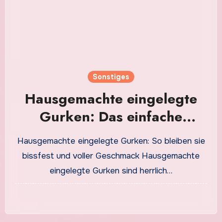
Sonstiges
Hausgemachte eingelegte
Gurken: Das einfache
Rezept für aromatische
Hausgemachte eingelegte Gurken: So bleiben sie
Gurken im Glas
bissfest und voller Geschmack Hausgemachte
eingelegte Gurken sind herrlich…