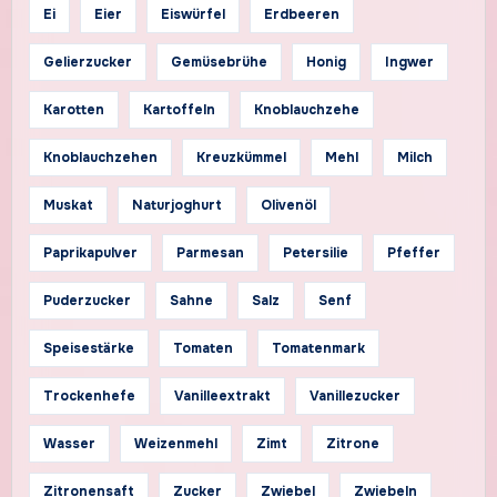
Ei
Eier
Eiswürfel
Erdbeeren
Gelierzucker
Gemüsebrühe
Honig
Ingwer
Karotten
Kartoffeln
Knoblauchzehe
Knoblauchzehen
Kreuzkümmel
Mehl
Milch
Muskat
Naturjoghurt
Olivenöl
Paprikapulver
Parmesan
Petersilie
Pfeffer
Puderzucker
Sahne
Salz
Senf
Speisestärke
Tomaten
Tomatenmark
Trockenhefe
Vanilleextrakt
Vanillezucker
Wasser
Weizenmehl
Zimt
Zitrone
Zitronensaft
Zucker
Zwiebel
Zwiebeln