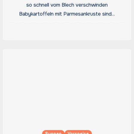
Knusperkartoffeln
so schnell vom Blech verschwinden
Babykartoffeln mit Parmesankruste sind…
Suppen
Vorspeise