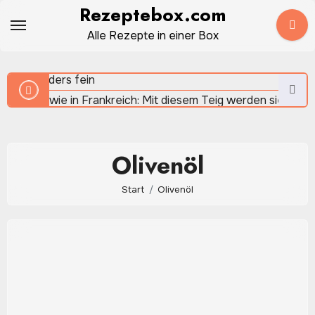
Zum
Rezeptebox.com
Sauerteigbrot selber backen – natürlich, aromatisch und
Inhalt
Alle Rezepte in einer Box
herrlich rustikal
springen
Crêpes wie in Frankreich: Mit diesem Teig werden sie
besonders fein
Olivenöl
Quinoa: Warum die kleinen Körner in der modernen Küche 
Start
Olivenöl
beliebt sind
Apfel-Spinat-Smoothie: Frisch, fruchtig und in wenigen
Minuten gemixt