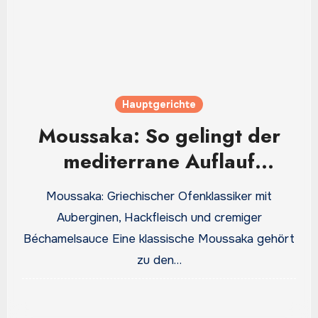
Hauptgerichte
Moussaka: So gelingt der
mediterrane Auflauf
besonders saftig und
Moussaka: Griechischer Ofenklassiker mit
aromatisch
Auberginen, Hackfleisch und cremiger
Béchamelsauce Eine klassische Moussaka gehört
zu den…