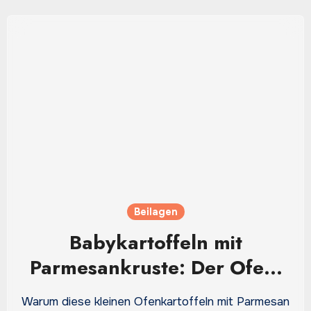
Beilagen
Babykartoffeln mit
Parmesankruste: Der Ofen-
Trick für goldbraune
Warum diese kleinen Ofenkartoffeln mit Parmesan