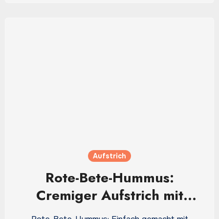
Aufstrich
Rote-Bete-Hummus:
Cremiger Aufstrich mit
leuchtender Farbe und