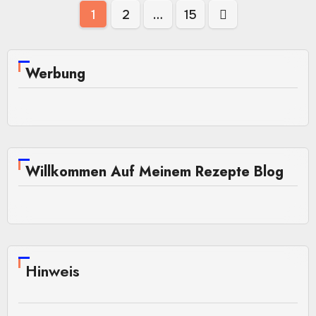
Seitennummerierung
1
2
…
15
der
Beiträge
Werbung
Willkommen Auf Meinem Rezepte Blog
Hinweis