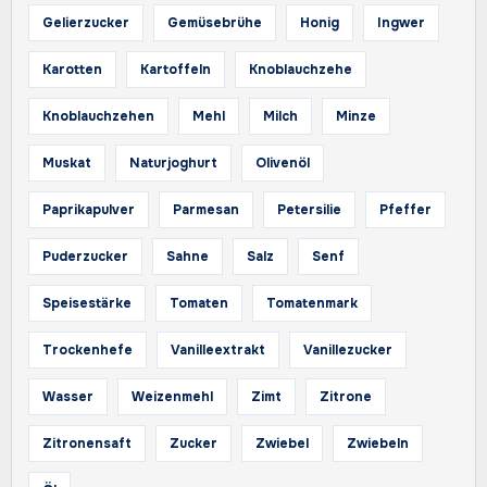
Gelierzucker
Gemüsebrühe
Honig
Ingwer
Karotten
Kartoffeln
Knoblauchzehe
Knoblauchzehen
Mehl
Milch
Minze
Muskat
Naturjoghurt
Olivenöl
Paprikapulver
Parmesan
Petersilie
Pfeffer
Puderzucker
Sahne
Salz
Senf
Speisestärke
Tomaten
Tomatenmark
Trockenhefe
Vanilleextrakt
Vanillezucker
Wasser
Weizenmehl
Zimt
Zitrone
Zitronensaft
Zucker
Zwiebel
Zwiebeln