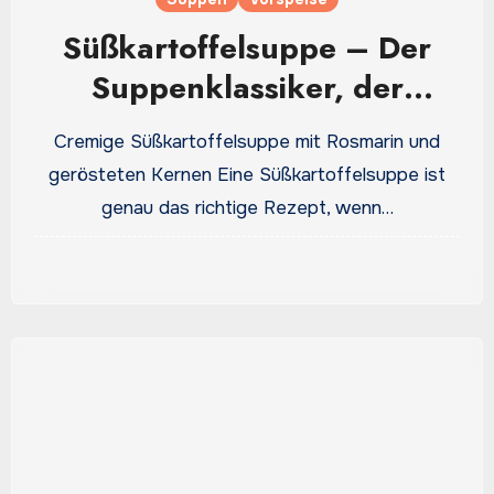
Süßkartoffelsuppe – Der
Suppenklassiker, der
cremiger wird, als man
Cremige Süßkartoffelsuppe mit Rosmarin und
erwartet
gerösteten Kernen Eine Süßkartoffelsuppe ist
genau das richtige Rezept, wenn…