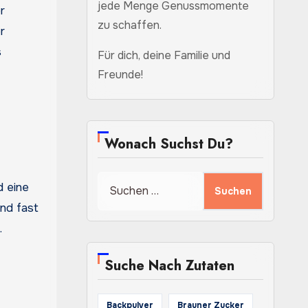
jede Menge Genussmomente
r
zu schaffen.
r
s
Für dich, deine Familie und
Freunde!
Wonach Suchst Du?
Suchen
d eine
nach:
und fast
.
Suche Nach Zutaten
Backpulver
Brauner Zucker