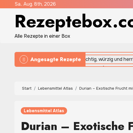
Zum
Sa.. Aug. 8th, 2026
Rezeptebox.c
Inhalt
springen
Alle Rezepte in einer Box
Angesagte Rezepte
Start
Lebensmittel Atlas
Durian – Exotische Frucht m
Lebensmittel Atlas
Durian – Exotische 