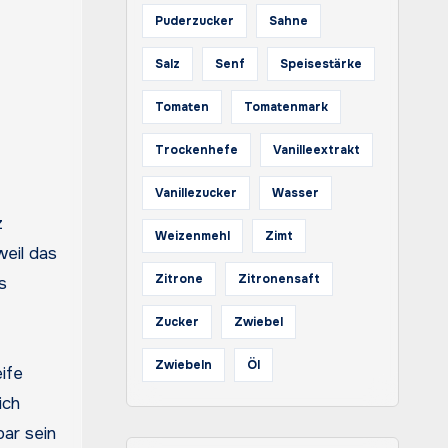
Puderzucker
Sahne
Salz
Senf
Speisestärke
Tomaten
Tomatenmark
Trockenhefe
Vanilleextrakt
Vanillezucker
Wasser
z
Weizenmehl
Zimt
weil das
Zitrone
Zitronensaft
s
Zucker
Zwiebel
Zwiebeln
Öl
ife
ich
bar sein