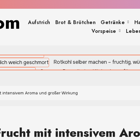
om
Aufstrich
Brot & Brötchen
Getränke
H
Vorspeise
Leben
Zucchinisuppe: Cremiger Genuss mit wenigen Zutaten
Johannisbrot: Die süße Mittelmeerfru
Rotkohl selber machen – fruchtig, wü
Oregano: Das würzige Küchenkraut für me
Sauerteigbrot selber backen – natürli
it intensivem Aroma und großer Wirkung
Frucht mit intensivem Ar