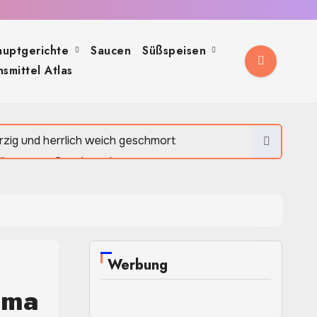
auptgerichte
Saucen
Süßspeisen
smittel Atlas
cht mit überraschendem Aroma
rzig und herrlich weich geschmort
diterranen Geschmack
ch, aromatisch und herrlich rustikal
Werbung
oma