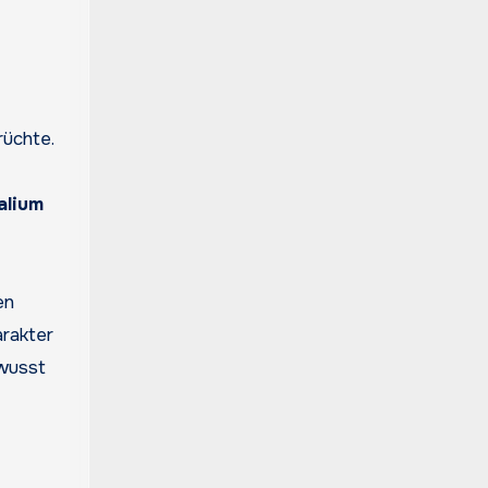
rüchte.
alium
en
arakter
ewusst