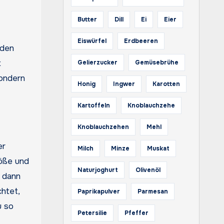
Butter
Dill
Ei
Eier
Eiswürfel
Erdbeeren
 den
t
Gelierzucker
Gemüsebrühe
sondern
Honig
Ingwer
Karotten
Kartoffeln
Knoblauchzehe
Knoblauchzehen
Mehl
er
Milch
Minze
Muskat
röße und
Naturjoghurt
Olivenöl
l dann
htet,
Paprikapulver
Parmesan
u so
Petersilie
Pfeffer