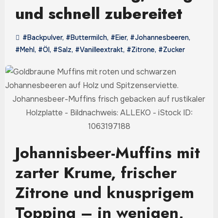
und schnell zubereitet
#Backpulver
,
#Buttermilch
,
#Eier
,
#Johannesbeeren
,
#Mehl
,
#Öl
,
#Salz
,
#Vanilleextrakt
,
#Zitrone
,
#Zucker
Johannesbeer-Muffins frisch gebacken auf rustikaler
Holzplatte - Bildnachweis: ALLEKO - iStock ID:
1063197188
Johannisbeer-Muffins mit
zarter Krume, frischer
Zitrone und knusprigem
Topping – in wenigen,