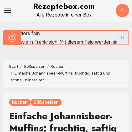
Zum
Rezeptebox.com
Sauerteigbrot selber backen – natürlich, aromatisch und
Inhalt
Alle Rezepte in einer Box
herrlich rustikal
springen
Crêpes wie in Frankreich: Mit diesem Teig werden sie
besonders fein
Start
Süßspeisen
Kuchen
Einfache Johannisbeer-Muffins: fruchtig, saftig und
Quinoa: Warum die kleinen Körner in der modernen Küche 
schnell zubereitet
beliebt sind
Kuchen
Süßspeisen
Apfel-Spinat-Smoothie: Frisch, fruchtig und in wenigen
Einfache Johannisbeer-
Minuten gemixt
Muffins: fruchtig, saftig