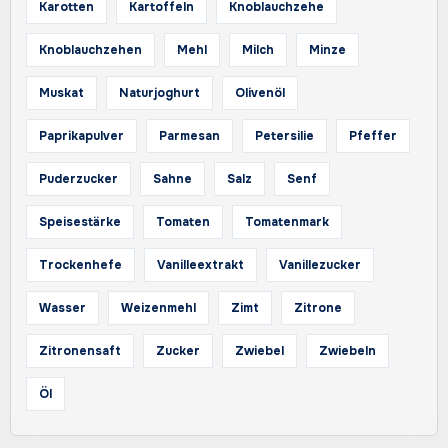
Karotten
Kartoffeln
Knoblauchzehe
Knoblauchzehen
Mehl
Milch
Minze
Muskat
Naturjoghurt
Olivenöl
Paprikapulver
Parmesan
Petersilie
Pfeffer
Puderzucker
Sahne
Salz
Senf
Speisestärke
Tomaten
Tomatenmark
Trockenhefe
Vanilleextrakt
Vanillezucker
Wasser
Weizenmehl
Zimt
Zitrone
Zitronensaft
Zucker
Zwiebel
Zwiebeln
Öl