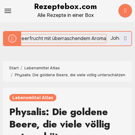
Zum
Rezeptebox.com
Inhalt
Alle Rezepte in einer Box
springen
Johannisbrot: Die süße Mittel
Start
Lebensmittel Atlas
Physalis: Die goldene Beere, die viele völlig unterschätzen
Lebensmittel Atlas
Physalis: Die goldene
Beere, die viele völlig