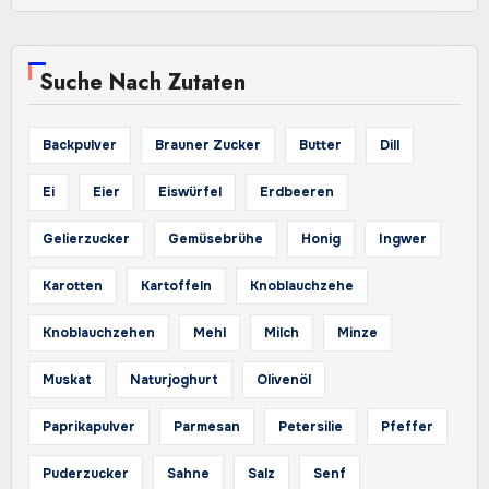
Suche Nach Zutaten
Backpulver
Brauner Zucker
Butter
Dill
Ei
Eier
Eiswürfel
Erdbeeren
Gelierzucker
Gemüsebrühe
Honig
Ingwer
Karotten
Kartoffeln
Knoblauchzehe
Knoblauchzehen
Mehl
Milch
Minze
Muskat
Naturjoghurt
Olivenöl
Paprikapulver
Parmesan
Petersilie
Pfeffer
Puderzucker
Sahne
Salz
Senf