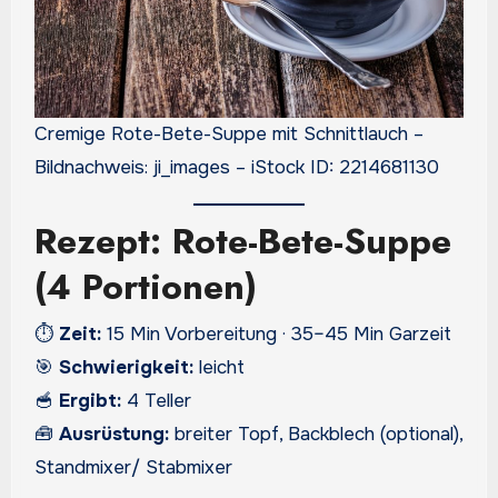
Cremige Rote-Bete-Suppe mit Schnittlauch –
Bildnachweis: ji_images – iStock ID: 2214681130
Rezept: Rote-Bete-Suppe
(4 Portionen)
⏱️
Zeit:
15 Min Vorbereitung · 35–45 Min Garzeit
🎯
Schwierigkeit:
leicht
🥣
Ergibt:
4 Teller
🧰
Ausrüstung:
breiter Topf, Backblech (optional),
Standmixer/ Stabmixer