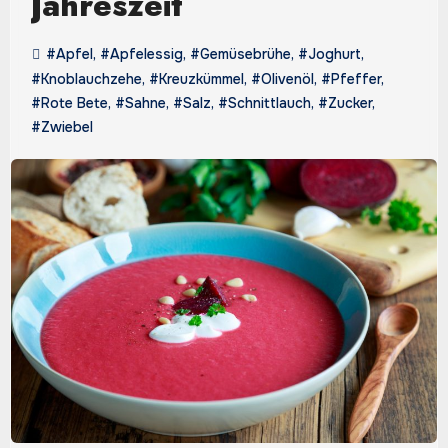
Jahreszeit
#Apfel
,
#Apfelessig
,
#Gemüsebrühe
,
#Joghurt
,
#Knoblauchzehe
,
#Kreuzkümmel
,
#Olivenöl
,
#Pfeffer
,
#Rote Bete
,
#Sahne
,
#Salz
,
#Schnittlauch
,
#Zucker
,
#Zwiebel