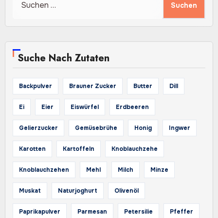
nach:
Suche Nach Zutaten
Backpulver
Brauner Zucker
Butter
Dill
Ei
Eier
Eiswürfel
Erdbeeren
Gelierzucker
Gemüsebrühe
Honig
Ingwer
Karotten
Kartoffeln
Knoblauchzehe
Knoblauchzehen
Mehl
Milch
Minze
Muskat
Naturjoghurt
Olivenöl
Paprikapulver
Parmesan
Petersilie
Pfeffer