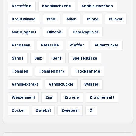
Kartoffeln
Knoblauchzehe
Knoblauchzehen
Kreuzkümmel
Mehl
Milch
Minze
Muskat
Naturjoghurt
Olivenöl
Paprikapulver
Parmesan
Petersilie
Pfeffer
Puderzucker
Sahne
Salz
Senf
Speisestärke
Tomaten
Tomatenmark
Trockenhefe
Vanilleextrakt
Vanillezucker
Wasser
Weizenmehl
Zimt
Zitrone
Zitronensaft
Zucker
Zwiebel
Zwiebeln
Öl