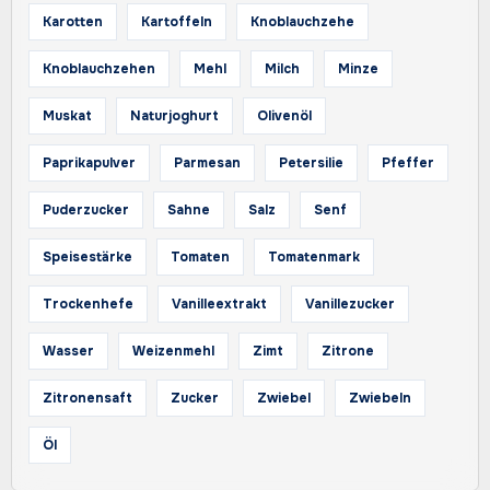
Karotten
Kartoffeln
Knoblauchzehe
Knoblauchzehen
Mehl
Milch
Minze
Muskat
Naturjoghurt
Olivenöl
Paprikapulver
Parmesan
Petersilie
Pfeffer
Puderzucker
Sahne
Salz
Senf
Speisestärke
Tomaten
Tomatenmark
Trockenhefe
Vanilleextrakt
Vanillezucker
Wasser
Weizenmehl
Zimt
Zitrone
Zitronensaft
Zucker
Zwiebel
Zwiebeln
Öl