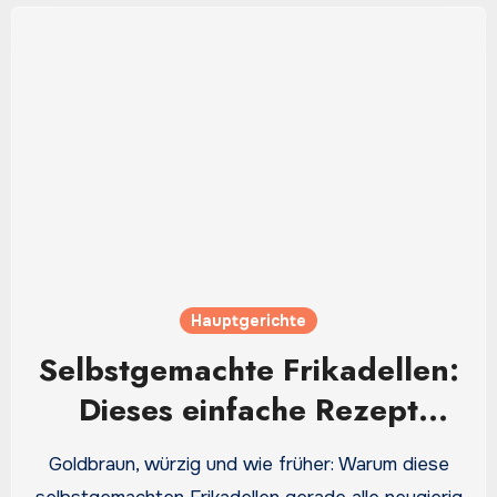
Hauptgerichte
Selbstgemachte Frikadellen:
Dieses einfache Rezept
schmeckt außen knusprig
Goldbraun, würzig und wie früher: Warum diese
und innen herrlich saftig