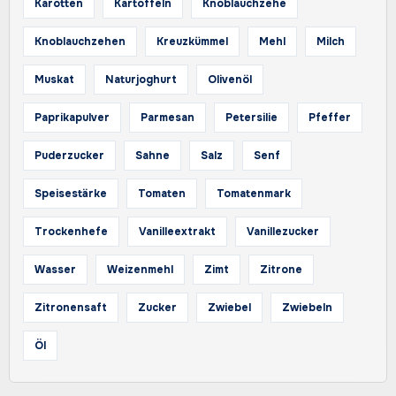
Karotten
Kartoffeln
Knoblauchzehe
Knoblauchzehen
Kreuzkümmel
Mehl
Milch
Muskat
Naturjoghurt
Olivenöl
Paprikapulver
Parmesan
Petersilie
Pfeffer
Puderzucker
Sahne
Salz
Senf
Speisestärke
Tomaten
Tomatenmark
Trockenhefe
Vanilleextrakt
Vanillezucker
Wasser
Weizenmehl
Zimt
Zitrone
Zitronensaft
Zucker
Zwiebel
Zwiebeln
Öl