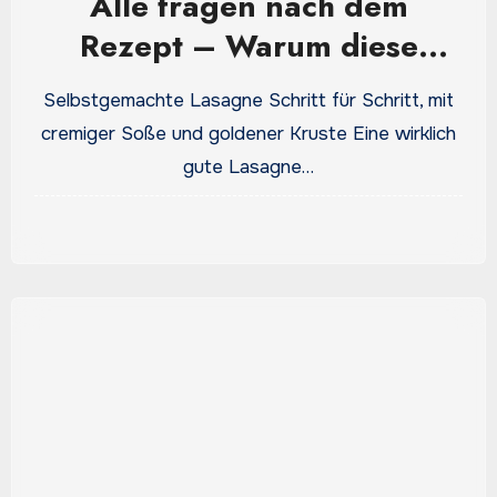
Alle fragen nach dem
Rezept – Warum diese
Lasagne so viel besser
Selbstgemachte Lasagne Schritt für Schritt, mit
schmeckt
cremiger Soße und goldener Kruste Eine wirklich
gute Lasagne…