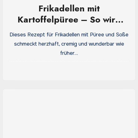
Frikadellen mit
Kartoffelpüree – So wird
das Familienessen richtig
Dieses Rezept für Frikadellen mit Püree und Soße
lecker
schmeckt herzhaft, cremig und wunderbar wie
früher…