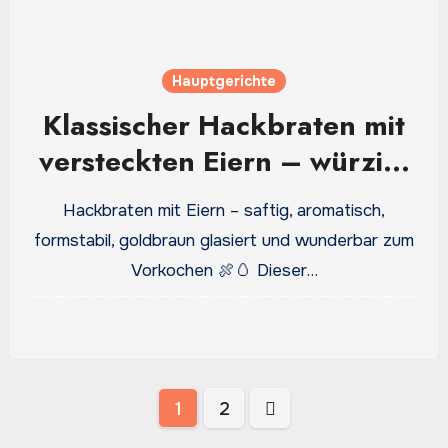
Hauptgerichte
Klassischer Hackbraten mit
versteckten Eiern – würzig,
zart und schön in Scheiben
Hackbraten mit Eiern – saftig, aromatisch,
zu schneiden
formstabil, goldbraun glasiert und wunderbar zum
Vorkochen 🍖🥚 Dieser…
Seitennummerierung
1
2
der