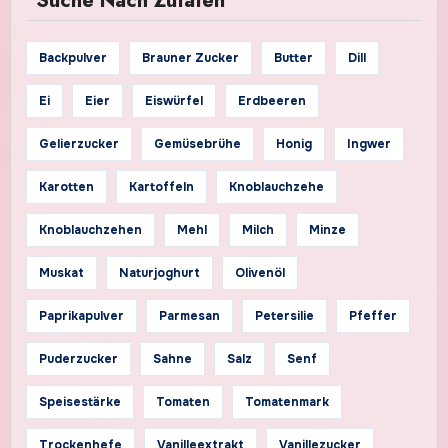
Suche Nach Zutaten
Backpulver
Brauner Zucker
Butter
Dill
Ei
Eier
Eiswürfel
Erdbeeren
Gelierzucker
Gemüsebrühe
Honig
Ingwer
Karotten
Kartoffeln
Knoblauchzehe
Knoblauchzehen
Mehl
Milch
Minze
Muskat
Naturjoghurt
Olivenöl
Paprikapulver
Parmesan
Petersilie
Pfeffer
Puderzucker
Sahne
Salz
Senf
Speisestärke
Tomaten
Tomatenmark
Trockenhefe
Vanilleextrakt
Vanillezucker