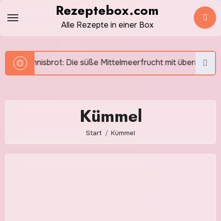
Zum
Rezeptebox.com
Inhalt
Alle Rezepte in einer Box
springen
nnisbrot: Die süße Mittelmeerfrucht mit überraschendem Ar
Kümmel
Start
Kümmel