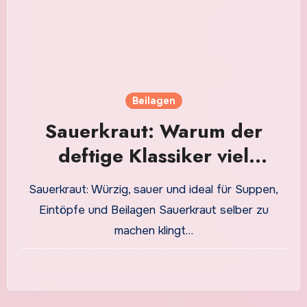
Beilagen
Sauerkraut: Warum der
deftige Klassiker viel
gesünder ist, als viele
Sauerkraut: Würzig, sauer und ideal für Suppen,
denken
Eintöpfe und Beilagen Sauerkraut selber zu
machen klingt…