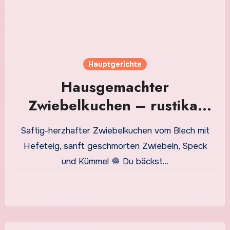
Hauptgerichte
Hausgemachter
Zwiebelkuchen – rustikal
mit Speck und Zwiebeln,
Saftig-herzhafter Zwiebelkuchen vom Blech mit
einfach zubereitet
Hefeteig, sanft geschmorten Zwiebeln, Speck
und Kümmel 🧅 Du bäckst…