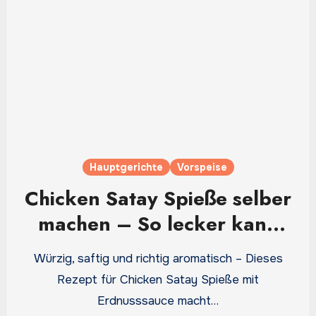
Hauptgerichte
Vorspeise
Chicken Satay Spieße selber
machen – So lecker kann
Asia Küche zu Hause sein
Würzig, saftig und richtig aromatisch – Dieses
Rezept für Chicken Satay Spieße mit
Erdnusssauce macht…