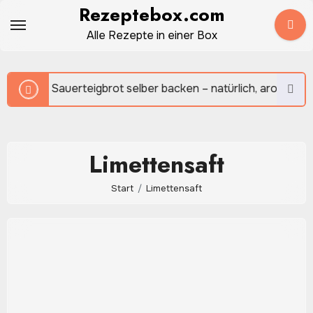
Zum
Rezeptebox.com
Inhalt
Alle Rezepte in einer Box
springen
uerteigbrot selber backen – natürlich, aromatisch und herrlic
Limettensaft
Start
Limettensaft