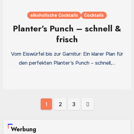
alkoholische Cocktails
Cocktails
Planter’s Punch – schnell &
frisch
Vom Eiswürfel bis zur Garnitur: Ein klarer Plan für
den perfekten Planter’s Punch – schnell,…
Seitennummerierung
1
2
3
der
Beiträge
Werbung