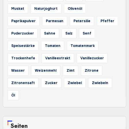
Muskat
Naturjoghurt
Olivenöl
Paprikapulver
Parmesan
Petersilie
Pfeffer
Puderzucker
Sahne
Salz
Senf
Speisestärke
Tomaten
Tomatenmark
Trockenhefe
Vanilleextrakt
Vanillezucker
Wasser
Weizenmehl
Zimt
Zitrone
Zitronensaft
Zucker
Zwiebel
Zwiebeln
Öl
Seiten