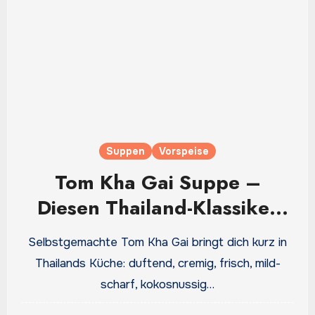
Suppen
Vorspeise
Tom Kha Gai Suppe –
Diesen Thailand-Klassiker
solltest du unbedingt
Selbstgemachte Tom Kha Gai bringt dich kurz in
probieren
Thailands Küche: duftend, cremig, frisch, mild-
scharf, kokosnussig…