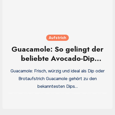
Aufstrich
Guacamole: So gelingt der
beliebte Avocado-Dip
einfach und aromatisch
Guacamole: Frisch, würzig und ideal als Dip oder
Brotaufstrich Guacamole gehört zu den
bekanntesten Dips…