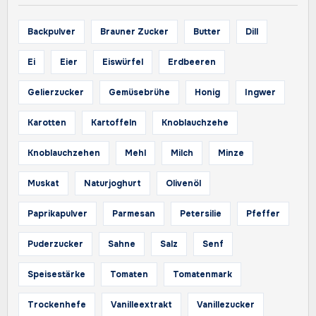
Backpulver
Brauner Zucker
Butter
Dill
Ei
Eier
Eiswürfel
Erdbeeren
Gelierzucker
Gemüsebrühe
Honig
Ingwer
Karotten
Kartoffeln
Knoblauchzehe
Knoblauchzehen
Mehl
Milch
Minze
Muskat
Naturjoghurt
Olivenöl
Paprikapulver
Parmesan
Petersilie
Pfeffer
Puderzucker
Sahne
Salz
Senf
Speisestärke
Tomaten
Tomatenmark
Trockenhefe
Vanilleextrakt
Vanillezucker