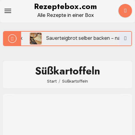
Zum
Rezeptebox.com
Inhalt
Alle Rezepte in einer Box
springen
ack
Sauerteigbrot selber backen – natürlich, aromati
Süßkartoffeln
Start
Süßkartoffeln