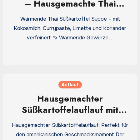
– Hausgemachte Thai
Süßkartoffel Suppe
Wärmende Thai Süßkartoffel Suppe – mit
Kokosmilch, Currypaste, Limette und Koriander
verfeinert 🍠 Wärmende Gewürze,…
Auflauf
Hausgemachter
Süßkartoffelauflauf mit
Marshmallow-Topping – Ein
Hausgemachter Süßkartoffelauflauf: Perfekt für
Hauch von amerikanischer
den amerikanischen Geschmacksmoment Der