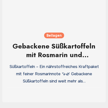
Beilagen
Gebackene Süßkartoffeln
mit Rosmarin und
Knoblauch: Der goldene
Süßkartoffeln – Ein nährstoffreiches Kraftpaket
Genuss vom Blech
mit feiner Rosmarinnote 🍠🌿 Gebackene
Süßkartoffeln sind weit mehr als…