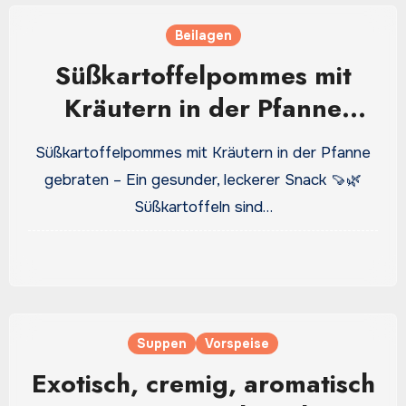
Beilagen
Süßkartoffelpommes mit
Kräutern in der Pfanne
gebraten – Ein gesunder
Süßkartoffelpommes mit Kräutern in der Pfanne
und schmackhafter Snack
gebraten – Ein gesunder, leckerer Snack 🍠🌿
Süßkartoffeln sind…
Suppen
Vorspeise
Exotisch, cremig, aromatisch