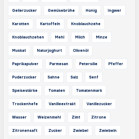
Gelierzucker
Gemüsebrühe
Honig
Ingwer
Karotten
Kartoffeln
Knoblauchzehe
Knoblauchzehen
Mehl
Milch
Minze
Muskat
Naturjoghurt
Olivenöl
Paprikapulver
Parmesan
Petersilie
Pfeffer
Puderzucker
Sahne
Salz
Senf
Speisestärke
Tomaten
Tomatenmark
Trockenhefe
Vanilleextrakt
Vanillezucker
Wasser
Weizenmehl
Zimt
Zitrone
Zitronensaft
Zucker
Zwiebel
Zwiebeln