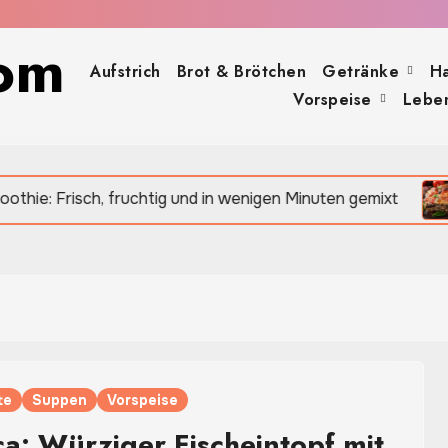
om
Aufstrich
Brot & Brötchen
Getränke
H
Vorspeise
Leben
h, fruchtig und in wenigen Minuten gemixt
Moussak
te
Suppen
Vorspeise
: Würziger Fischeintopf mit