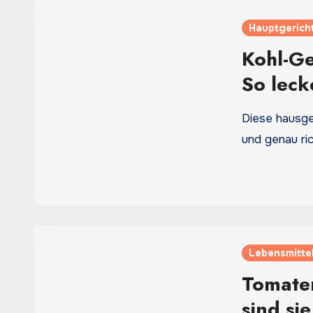
Hauptgerich
Kohl-G
So leck
Diese hausg
und genau ric
Lebensmittel
Tomaten
sind sie