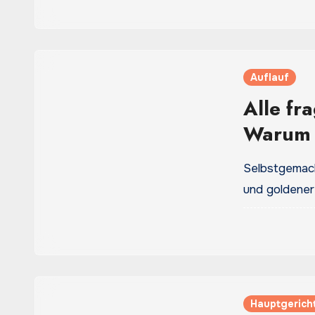
Auflauf
Alle fr
Warum d
schmec
Selbstgemach
und goldener
Hauptgerich