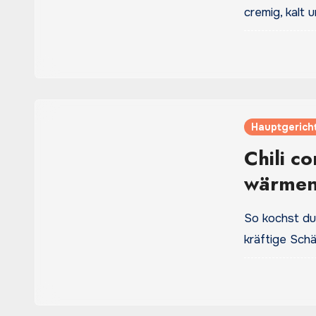
cremig, kalt 
Hauptgerich
Chili c
wärme
So kochst du 
kräftige Sch