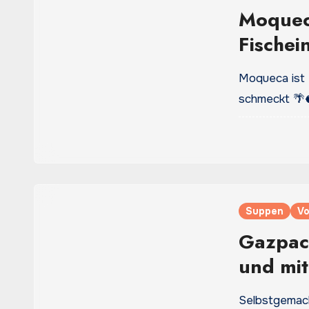
Moqueca
Fischei
viel So
Moqueca ist e
schmeckt 🌴
Suppen
Vo
Gazpach
und mit
Selbstgemach