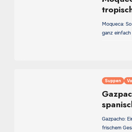
tropisc
Moqueca: So g
ganz einfach
Suppen
Vo
Gazpach
spanisc
Gazpacho: Ei
frischem Ges