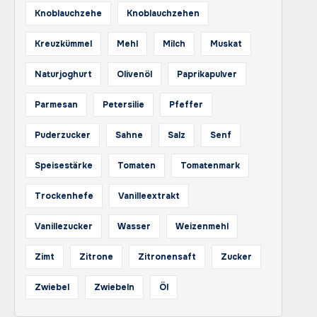
Knoblauchzehe
Knoblauchzehen
Kreuzkümmel
Mehl
Milch
Muskat
Naturjoghurt
Olivenöl
Paprikapulver
Parmesan
Petersilie
Pfeffer
Puderzucker
Sahne
Salz
Senf
Speisestärke
Tomaten
Tomatenmark
Trockenhefe
Vanilleextrakt
Vanillezucker
Wasser
Weizenmehl
Zimt
Zitrone
Zitronensaft
Zucker
Zwiebel
Zwiebeln
Öl