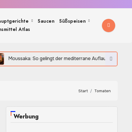
auptgerichte
Saucen
Süßspeisen
smittel Atlas
a: So gelingt der mediterrane Auflauf besonders saftig und
Start
Tomaten
Werbung