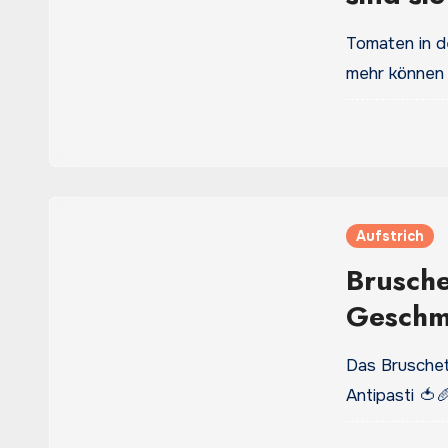
Tomaten in d
mehr können 
Aufstrich
Brusche
Geschma
Zutaten
Das Bruschet
Antipasti 🍅