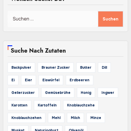
Suchen
nach:
Suche Nach Zutaten
Backpulver
Brauner Zucker
Butter
Dill
Ei
Eier
Eiswürfel
Erdbeeren
Gelierzucker
Gemüsebrühe
Honig
Ingwer
Karotten
Kartoffeln
Knoblauchzehe
Knoblauchzehen
Mehl
Milch
Minze
Muskat
Naturjoghurt
Olivenöl