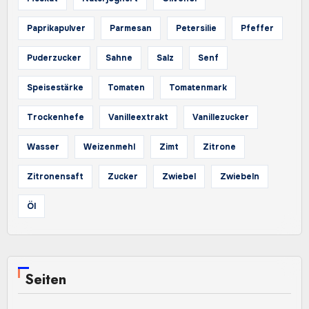
Paprikapulver
Parmesan
Petersilie
Pfeffer
Puderzucker
Sahne
Salz
Senf
Speisestärke
Tomaten
Tomatenmark
Trockenhefe
Vanilleextrakt
Vanillezucker
Wasser
Weizenmehl
Zimt
Zitrone
Zitronensaft
Zucker
Zwiebel
Zwiebeln
Öl
Seiten