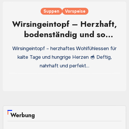
Suppen
Vorspeise
Wirsingeintopf – Herzhaft,
bodenständig und so
wohltuend wie eine
Wirsingeintopf – herzhaftes Wohlfühlessen für
Umarmung
kalte Tage und hungrige Herzen 🥣 Deftig,
nahrhaft und perfekt…
Werbung