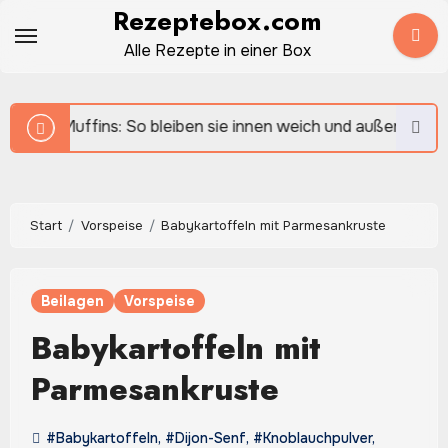
Zum
Rezeptebox.com
Inhalt
Alle Rezepte in einer Box
springen
ns: So bleiben sie innen weich und außen leicht goldbraun
Start
Vorspeise
Babykartoffeln mit Parmesankruste
Beilagen
Vorspeise
Babykartoffeln mit
Parmesankruste
#Babykartoffeln
,
#Dijon-Senf
,
#Knoblauchpulver
,