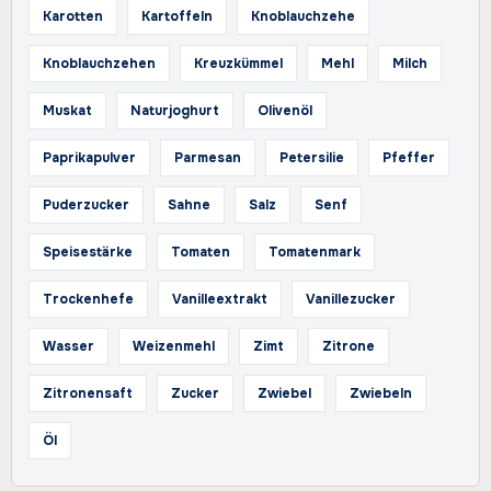
Karotten
Kartoffeln
Knoblauchzehe
Knoblauchzehen
Kreuzkümmel
Mehl
Milch
Muskat
Naturjoghurt
Olivenöl
Paprikapulver
Parmesan
Petersilie
Pfeffer
Puderzucker
Sahne
Salz
Senf
Speisestärke
Tomaten
Tomatenmark
Trockenhefe
Vanilleextrakt
Vanillezucker
Wasser
Weizenmehl
Zimt
Zitrone
Zitronensaft
Zucker
Zwiebel
Zwiebeln
Öl