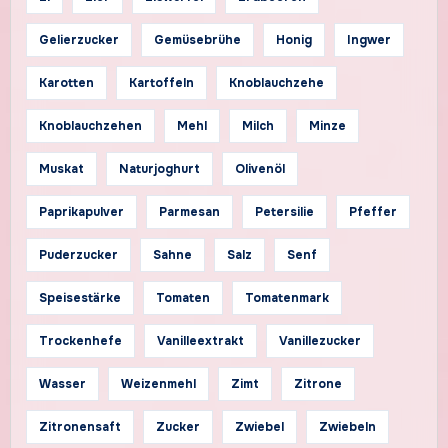
Gelierzucker
Gemüsebrühe
Honig
Ingwer
Karotten
Kartoffeln
Knoblauchzehe
Knoblauchzehen
Mehl
Milch
Minze
Muskat
Naturjoghurt
Olivenöl
Paprikapulver
Parmesan
Petersilie
Pfeffer
Puderzucker
Sahne
Salz
Senf
Speisestärke
Tomaten
Tomatenmark
Trockenhefe
Vanilleextrakt
Vanillezucker
Wasser
Weizenmehl
Zimt
Zitrone
Zitronensaft
Zucker
Zwiebel
Zwiebeln