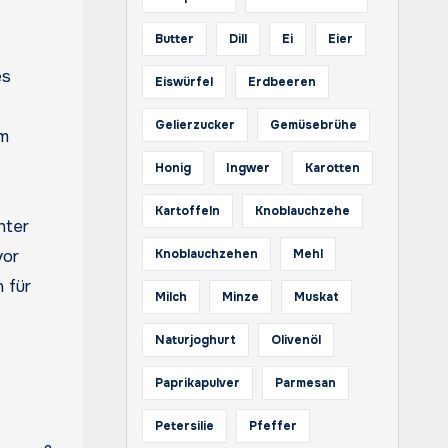
Butter
Dill
Ei
Eier
es
Eiswürfel
Erdbeeren
Gelierzucker
Gemüsebrühe
um
Honig
Ingwer
Karotten
Kartoffeln
Knoblauchzehe
hter
vor
Knoblauchzehen
Mehl
 für
Milch
Minze
Muskat
Naturjoghurt
Olivenöl
Paprikapulver
Parmesan
Petersilie
Pfeffer