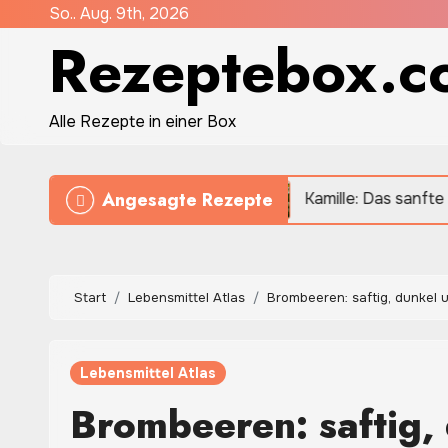
Zum
So.. Aug. 9th, 2026
Rezeptebox.c
Inhalt
springen
Alle Rezepte in einer Box
Angesagte Rezepte
gericht wie früher
Kamille: Das sanfte Heilkraut für
Start
Lebensmittel Atlas
Brombeeren: saftig, dunkel 
Lebensmittel Atlas
Brombeeren: saftig, 