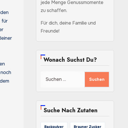
jede Menge Genussmomente
zu schaffen.
lden
 für
Für dich, deine Familie und
er
Freunde!
leiner
Wonach Suchst Du?
ten
 noch
Suchen
zdem
nach:
Suche Nach Zutaten
Backpulver
Brauner Zucker