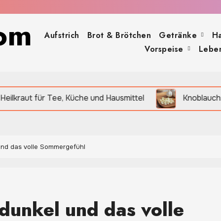
om
Aufstrich
Brot & Brötchen
Getränke
H
Vorspeise
Leben
 Tee, Küche und Hausmittel
Knoblauch: Würzige Knol
und das volle Sommergefühl
dunkel und das volle