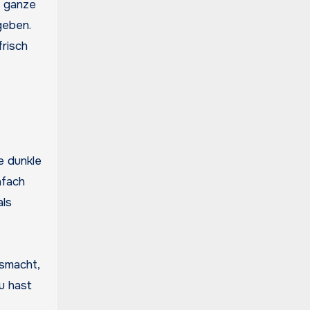
e ganze
geben.
frisch
e dunkle
nfach
als
usmacht,
u hast