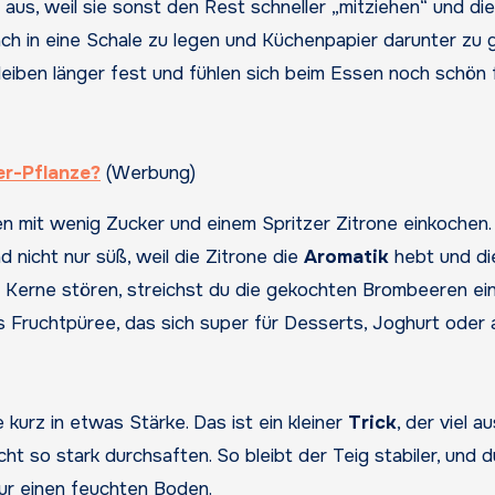
aus, weil sie sonst den Rest schneller „mitziehen“ und di
 flach in eine Schale zu legen und Küchenpapier darunter zu 
leiben länger fest und fühlen sich beim Essen noch schön 
er-Pflanze?
(Werbung)
 mit wenig Zucker und einem Spritzer Zitrone einkochen.
 nicht nur süß, weil die Zitrone die
Aromatik
hebt und di
e Kerne stören, streichst du die gekochten Brombeeren ei
s Fruchtpüree, das sich super für Desserts, Joghurt oder 
urz in etwas Stärke. Das ist ein kleiner
Trick
, der viel a
ht so stark durchsaften. So bleibt der Teig stabiler, und d
ur einen feuchten Boden.