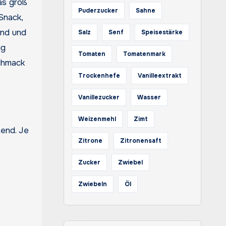
as groß
Puderzucker
Sahne
Snack,
sind und
Salz
Senf
Speisestärke
ig
Tomaten
Tomatenmark
schmack
Trockenhefe
Vanilleextrakt
Vanillezucker
Wasser
Weizenmehl
Zimt
nend. Je
Zitrone
Zitronensaft
Zucker
Zwiebel
Zwiebeln
Öl