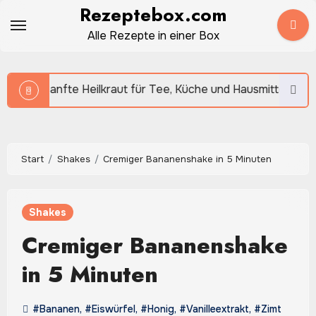
Zum
Rezeptebox.com
Inhalt
Alle Rezepte in einer Box
springen
eilkraut für Tee, Küche und Hausmittel
Knoblauch: 
Start
Shakes
Cremiger Bananenshake in 5 Minuten
Shakes
Cremiger Bananenshake
in 5 Minuten
#Bananen
,
#Eiswürfel
,
#Honig
,
#Vanilleextrakt
,
#Zimt