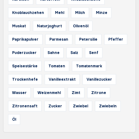
Knoblauchzehen
Mehl
Milch
Minze
Muskat
Naturjoghurt
Olivenöl
Paprikapulver
Parmesan
Petersilie
Pfeffer
Puderzucker
Sahne
Salz
Senf
Speisestärke
Tomaten
Tomatenmark
Trockenhefe
Vanilleextrakt
Vanillezucker
Wasser
Weizenmehl
Zimt
Zitrone
Zitronensaft
Zucker
Zwiebel
Zwiebeln
Öl