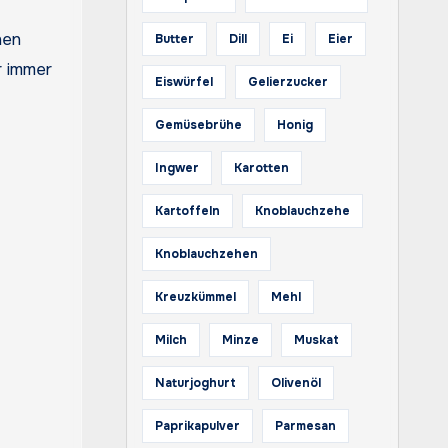
hen
Butter
Dill
Ei
Eier
r immer
Eiswürfel
Gelierzucker
Gemüsebrühe
Honig
Ingwer
Karotten
Kartoffeln
Knoblauchzehe
Knoblauchzehen
Kreuzkümmel
Mehl
Milch
Minze
Muskat
Naturjoghurt
Olivenöl
Paprikapulver
Parmesan