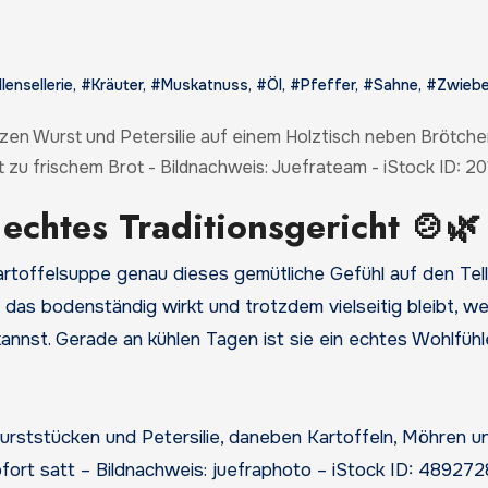
lensellerie
,
#Kräuter
,
#Muskatnuss
,
#Öl
,
#Pfeffer
,
#Sahne
,
#Zwiebe
t zu frischem Brot - Bildnachweis: Juefrateam - iStock ID: 
 echtes Traditionsgericht 🍲🌿
 das bodenständig wirkt und trotzdem vielseitig bleibt, we
annst. Gerade an kühlen Tagen ist sie ein echtes Wohlfühl
ort satt – Bildnachweis: juefraphoto – iStock ID: 489272