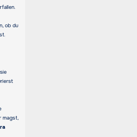
fallen.
n, ob du
st.
sie
rierst
e
r magst,
ra