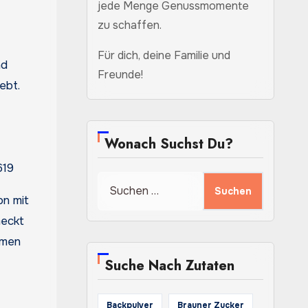
jede Menge Genussmomente
zu schaffen.
Für dich, deine Familie und
nd
Freunde!
ebt.
Wonach Suchst Du?
619
Suchen
nach:
on mit
meckt
omen
Suche Nach Zutaten
Backpulver
Brauner Zucker