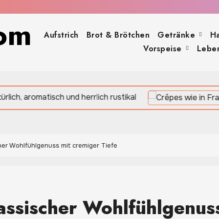
om
Aufstrich
Brot & Brötchen
Getränke
H
Vorspeise
Leben
d herrlich rustikal
her Wohlfühlgenuss mit cremiger Tiefe
assischer Wohlfühlgenus