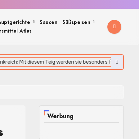
auptgerichte
Saucen
Süßspeisen
smittel Atlas
Crêpes wie in Frankreich: 
Werbung
s