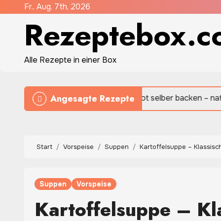
Zum
Fr.. Aug. 7th, 2026
Rezeptebox.c
Inhalt
springen
Alle Rezepte in einer Box
Angesagte Rezepte
Sauerteigbrot selber backen – natürlich, aromatisch un
Start
Vorspeise
Suppen
Kartoffelsuppe – Klassisc
Suppen
Vorspeise
Kartoffelsuppe – Kl