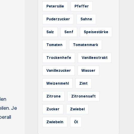
Petersilie
Pfeffer
Puderzucker
Sahne
Salz
Senf
Speisestärke
Tomaten
Tomatenmark
Trockenhefe
Vanilleextrakt
Vanillezucker
Wasser
Weizenmehl
Zimt
Zitrone
Zitronensaft
den
ilen. Je
Zucker
Zwiebel
erall
Zwiebeln
Öl