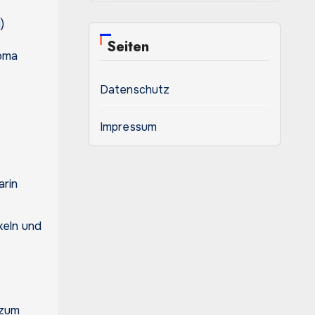
)
Seiten
roma
Datenschutz
Impressum
arin
eln und
 zum