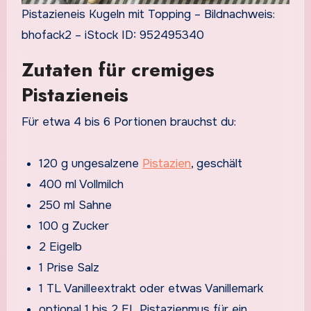
Pistazieneis Kugeln mit Topping – Bildnachweis:
bhofack2 – iStock ID: 952495340
Zutaten für cremiges
Pistazieneis
Für etwa 4 bis 6 Portionen brauchst du:
120 g ungesalzene
Pistazien
, geschält
400 ml Vollmilch
250 ml Sahne
100 g Zucker
2 Eigelb
1 Prise Salz
1 TL Vanilleextrakt oder etwas Vanillemark
optional 1 bis 2 EL Pistazienmus für ein