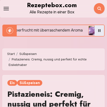
Zum
Rezeptebox.com
Inhalt
Alle Rezepte in einer Box
springen
t überraschendem Aroma
Rotkohl selber machen – f
Start
Süßspeisen
Pistazieneis: Cremig, nussig und perfekt für echte
Eisliebhaber
Eis
Süßspeisen
Pistazieneis: Cremig,
nussig und perfekt für