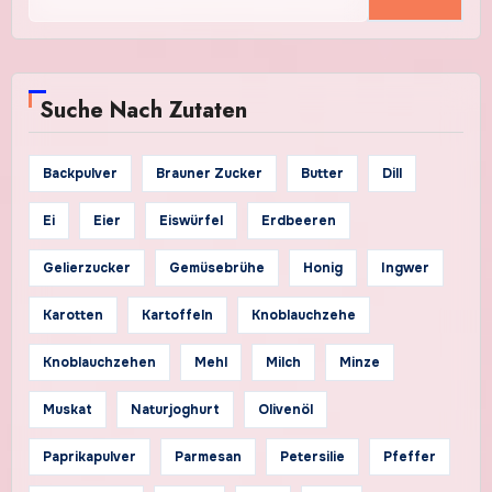
nach:
Suche Nach Zutaten
Backpulver
Brauner Zucker
Butter
Dill
Ei
Eier
Eiswürfel
Erdbeeren
Gelierzucker
Gemüsebrühe
Honig
Ingwer
Karotten
Kartoffeln
Knoblauchzehe
Knoblauchzehen
Mehl
Milch
Minze
Muskat
Naturjoghurt
Olivenöl
Paprikapulver
Parmesan
Petersilie
Pfeffer