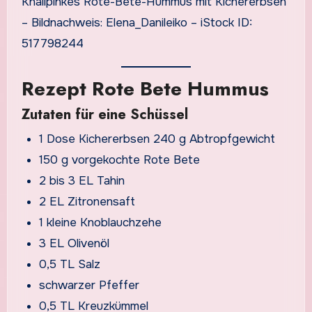
Knallpinkes Rote-Bete-Hummus mit Kichererbsen
– Bildnachweis: Elena_Danileiko – iStock ID:
517798244
Rezept Rote Bete Hummus
Zutaten für eine Schüssel
1 Dose Kichererbsen 240 g Abtropfgewicht
150 g vorgekochte Rote Bete
2 bis 3 EL Tahin
2 EL Zitronensaft
1 kleine Knoblauchzehe
3 EL Olivenöl
0,5 TL Salz
schwarzer Pfeffer
0,5 TL Kreuzkümmel