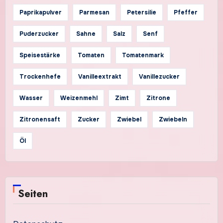
Paprikapulver
Parmesan
Petersilie
Pfeffer
Puderzucker
Sahne
Salz
Senf
Speisestärke
Tomaten
Tomatenmark
Trockenhefe
Vanilleextrakt
Vanillezucker
Wasser
Weizenmehl
Zimt
Zitrone
Zitronensaft
Zucker
Zwiebel
Zwiebeln
Öl
Seiten