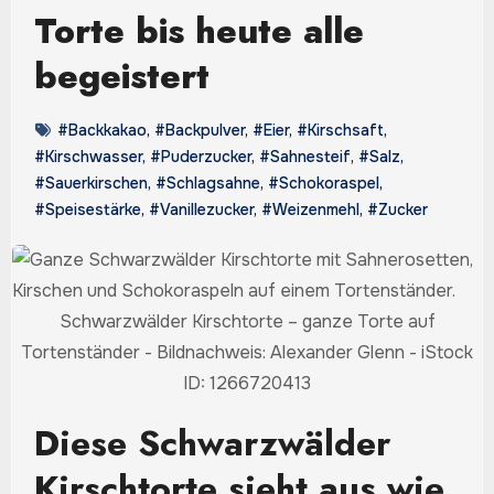
Torte bis heute alle
begeistert
#Backkakao
,
#Backpulver
,
#Eier
,
#Kirschsaft
,
#Kirschwasser
,
#Puderzucker
,
#Sahnesteif
,
#Salz
,
#Sauerkirschen
,
#Schlagsahne
,
#Schokoraspel
,
#Speisestärke
,
#Vanillezucker
,
#Weizenmehl
,
#Zucker
Schwarzwälder Kirschtorte – ganze Torte auf
Tortenständer - Bildnachweis: Alexander Glenn - iStock
ID: 1266720413
Diese Schwarzwälder
Kirschtorte sieht aus wie