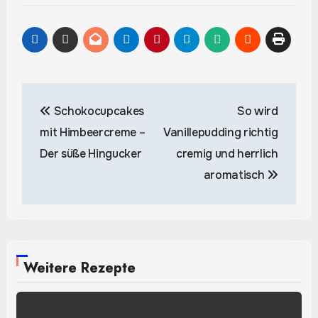
Beitragsnavigation
Schokocupcakes
So wird
mit Himbeercreme –
Vanillepudding richtig
Der süße Hingucker
cremig und herrlich
aromatisch
Weitere Rezepte