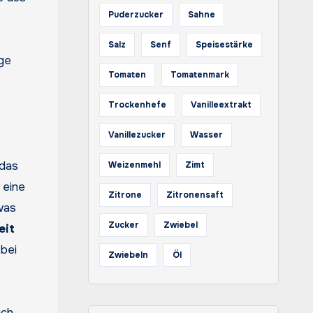
Puderzucker
Sahne
Salz
Senf
Speisestärke
Tomaten
Tomatenmark
Trockenhefe
Vanilleextrakt
Vanillezucker
Wasser
 das
Weizenmehl
Zimt
 eine
Zitrone
Zitronensaft
was
Zucker
Zwiebel
eit
 bei
Zwiebeln
Öl
ch,