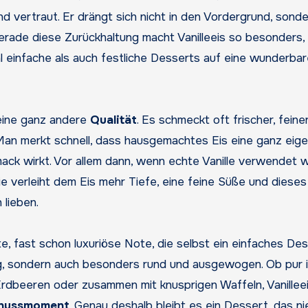
nd vertraut. Er drängt sich nicht in den Vordergrund, sond
rade diese Zurückhaltung macht Vanilleeis so besonders,
l einfache als auch festliche Desserts auf eine wunderba
eine ganz andere
Qualität
. Es schmeckt oft frischer, feine
n. Man merkt schnell, dass hausgemachtes Eis eine ganz eig
mack wirkt. Vor allem dann, wenn echte Vanille verwendet w
ie verleiht dem Eis mehr Tiefe, eine feine Süße und dieses
lieben.
e, fast schon luxuriöse Note, die selbst ein einfaches De
ig, sondern auch besonders rund und ausgewogen. Ob pur i
Erdbeeren oder zusammen mit knusprigen Waffeln, Vanillee
nussmoment
. Genau deshalb bleibt es ein Dessert, das ni