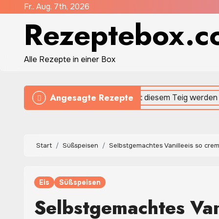
Zum
Fr.. Aug. 7th, 2026
Rezeptebox.c
Inhalt
springen
Alle Rezepte in einer Box
Angesagte Rezepte
Start
Süßspeisen
Selbstgemachtes Vanilleeis so cremi
Eis
Süßspeisen
Selbstgemachtes Vani