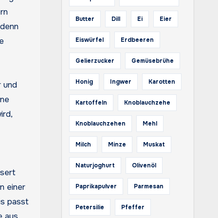
ern
Butter
Dill
Ei
Eier
 denn
re
Eiswürfel
Erdbeeren
Gelierzucker
Gemüsebrühe
Honig
Ingwer
Karotten
r und
ene
Kartoffeln
Knoblauchzehe
ird,
Knoblauchzehen
Mehl
Milch
Minze
Muskat
Naturjoghurt
Olivenöl
ssert
n einer
Paprikapulver
Parmesan
is passt
Petersilie
Pfeffer
e aus