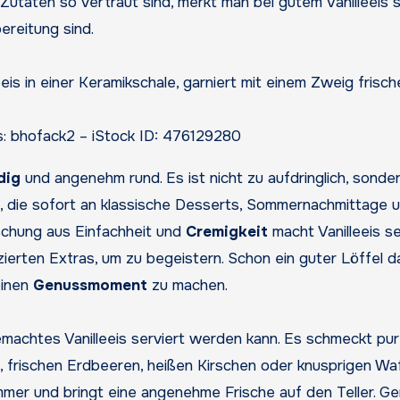
Zutaten so vertraut sind, merkt man bei gutem Vanilleeis s
reitung sind.
s: bhofack2 – iStock ID: 476129280
dig
und angenehm rund. Es ist nicht zu aufdringlich, sonde
, die sofort an klassische Desserts, Sommernachmittage 
schung aus Einfachheit und
Cremigkeit
macht Vanilleeis se
zierten Extras, um zu begeistern. Schon ein guter Löffel 
einen
Genussmoment
zu machen.
emachtes Vanilleeis serviert werden kann. Es schmeckt pur
frischen Erdbeeren, heißen Kirschen oder knusprigen Waf
mmer und bringt eine angenehme Frische auf den Teller. G