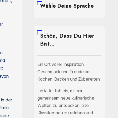
ofort,
Wähle Deine Sprache
Schön, Dass Du Hier
Bist…
rn
und
Ein Ort voller Inspiration,
it
Geschmack und Freude am
davon
Kochen, Backen und Zubereiten.
Ich lade dich ein, mit mir
gemeinsam neue kulinarische
 in der
Welten zu entdecken, alte
feln.
Klassiker neu zu erleben und
erade