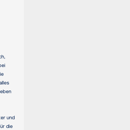
ch,
bei
ie
alles
geben
ter und
ür die