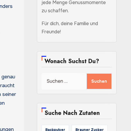
jede Menge Genussmomente
onders
zu schaffen.
Für dich, deine Familie und
Freunde!
Wonach Suchst Du?
gt genau
Suchen
nach:
braucht
 seiner
den
Suche Nach Zutaten
rungen
Backpulver
Brauner Zucker