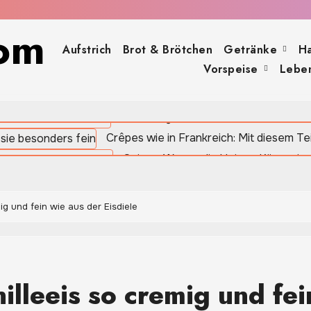
om
Aufstrich
Brot & Brötchen
Getränke
H
Vorspeise
Leben
Oregano: Das würzige Küchenkraut für me
Sauerteigbrot selber backen – natürli
Crêpes wie in Frankreich: Mit diesem T
Quinoa: Warum die kleinen Körner in
Apfel-Spinat-Smoothie: Frisch, fruch
g und fein wie aus der Eisdiele
lleeis so cremig und fei