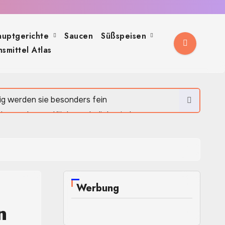
auptgerichte
Saucen
Süßspeisen
smittel Atlas
diterranen Geschmack
ch, aromatisch und herrlich rustikal
eig werden sie besonders fein
 der modernen Küche so beliebt sind
tig und in wenigen Minuten gemixt
Werbung
n