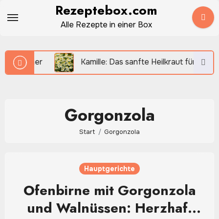
Zum
Rezeptebox.com
Inhalt
Alle Rezepte in einer Box
springen
 früher
Kamille: Das sanfte Heilkraut für Tee, Küch
Gorgonzola
Start
Gorgonzola
Hauptgerichte
Ofenbirne mit Gorgonzola
und Walnüssen: Herzhaft