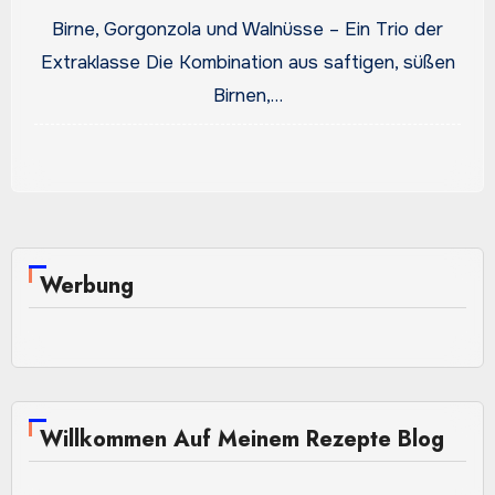
trifft Süße im perfekten
Birne, Gorgonzola und Walnüsse – Ein Trio der
Gleichgewicht
Extraklasse Die Kombination aus saftigen, süßen
Birnen,…
Werbung
Willkommen Auf Meinem Rezepte Blog