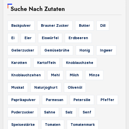
Suche Nach Zutaten
Backpulver
Brauner Zucker
Butter
Dill
Ei
Eier
Eiswürfel
Erdbeeren
Gelierzucker
Gemüsebrühe
Honig
Ingwer
Karotten
Kartoffeln
Knoblauchzehe
Knoblauchzehen
Mehl
Milch
Minze
Muskat
Naturjoghurt
Olivenöl
Paprikapulver
Parmesan
Petersilie
Pfeffer
Puderzucker
Sahne
Salz
Senf
Speisestärke
Tomaten
Tomatenmark