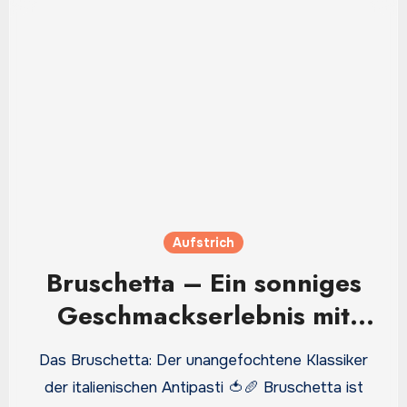
Aufstrich
Bruschetta – Ein sonniges
Geschmackserlebnis mit
frischen Zutaten und
Das Bruschetta: Der unangefochtene Klassiker
Tradition
der italienischen Antipasti 🍅🥖 Bruschetta ist