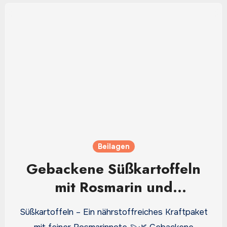
Beilagen
Gebackene Süßkartoffeln
mit Rosmarin und
Knoblauch: Der goldene
Süßkartoffeln – Ein nährstoffreiches Kraftpaket
Genuss vom Blech