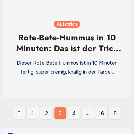
Aufstrich
Rote-Bete-Hummus in 10
Minuten: Das ist der Trick
für die perfekte Cremigkeit
Dieser Rote Bete Hummus ist in 10 Minuten
fertig, super cremig, knallig in der Farbe…
Seitennummerierung
1
2
3
4
…
16
der