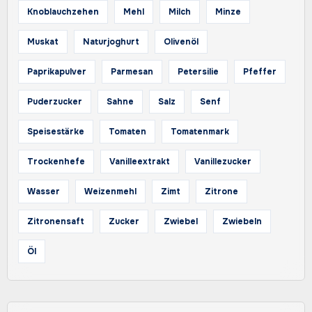
Knoblauchzehen
Mehl
Milch
Minze
Muskat
Naturjoghurt
Olivenöl
Paprikapulver
Parmesan
Petersilie
Pfeffer
Puderzucker
Sahne
Salz
Senf
Speisestärke
Tomaten
Tomatenmark
Trockenhefe
Vanilleextrakt
Vanillezucker
Wasser
Weizenmehl
Zimt
Zitrone
Zitronensaft
Zucker
Zwiebel
Zwiebeln
Öl