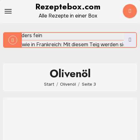
Zum
Rezeptebox.com
Sauerteigbrot selber backen – natürlich, aromatisch und
Inhalt
Alle Rezepte in einer Box
herrlich rustikal
springen
Crêpes wie in Frankreich: Mit diesem Teig werden sie
besonders fein
Olivenöl
Quinoa: Warum die kleinen Körner in der modernen Küche 
Start
Olivenöl
Seite 3
beliebt sind
Apfel-Spinat-Smoothie: Frisch, fruchtig und in wenigen
Minuten gemixt