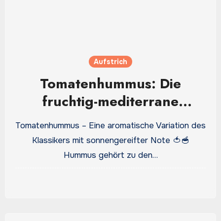
Aufstrich
Tomatenhummus: Die
fruchtig-mediterrane
Proteinbombe für Genießer
Tomatenhummus – Eine aromatische Variation des
Klassikers mit sonnengereifter Note 🍅🥣
Hummus gehört zu den…