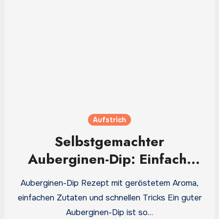
Aufstrich
Selbstgemachter
Auberginen-Dip: Einfach,
lecker und ideal zum
Auberginen-Dip Rezept mit geröstetem Aroma,
Vorbereiten
einfachen Zutaten und schnellen Tricks Ein guter
Auberginen-Dip ist so…