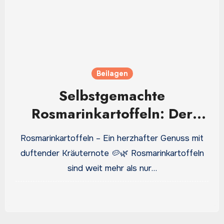
Beilagen
Selbstgemachte
Rosmarinkartoffeln: Der
goldene Klassiker mit
Rosmarinkartoffeln – Ein herzhafter Genuss mit
mediterranem Flair
duftender Kräuternote 🥔🌿 Rosmarinkartoffeln
sind weit mehr als nur…