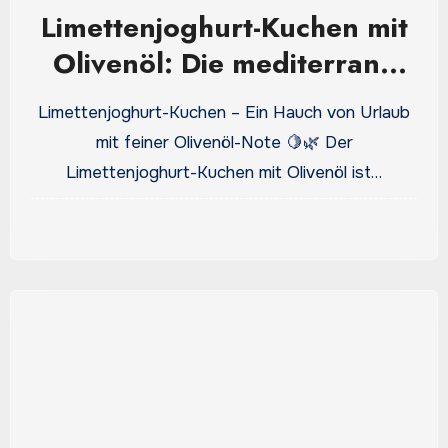
Limettenjoghurt-Kuchen mit
Olivenöl: Die mediterrane
Frische für deine Kaffeetafel
Limettenjoghurt-Kuchen – Ein Hauch von Urlaub
mit feiner Olivenöl-Note 🍋🌿 Der
Limettenjoghurt-Kuchen mit Olivenöl ist…