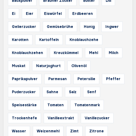
Backpulver
Brauner Zucker
Butter
Dill
Ei
Eier
Eiswürfel
Erdbeeren
Gelierzucker
Gemüsebrühe
Honig
Ingwer
Karotten
Kartoffeln
Knoblauchzehe
Knoblauchzehen
Kreuzkümmel
Mehl
Milch
Muskat
Naturjoghurt
Olivenöl
Paprikapulver
Parmesan
Petersilie
Pfeffer
Puderzucker
Sahne
Salz
Senf
Speisestärke
Tomaten
Tomatenmark
Trockenhefe
Vanilleextrakt
Vanillezucker
Wasser
Weizenmehl
Zimt
Zitrone