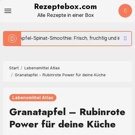
Zum
Rezeptebox.com
Inhalt
Alle Rezepte in einer Box
springen
Spinat-Smoothie: Frisch, fruchtig und in wenigen Minuten gem
Start
Lebensmittel Atlas
Granatapfel – Rubinrote Power für deine Küche
Lebensmittel Atlas
Granatapfel – Rubinrote
Power für deine Küche