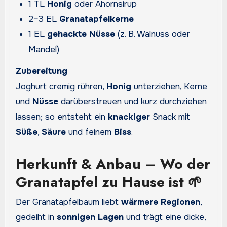
1 TL
Honig
oder Ahornsirup
2–3 EL
Granatapfelkerne
1 EL
gehackte Nüsse
(z. B. Walnuss oder
Mandel)
Zubereitung
Joghurt cremig rühren,
Honig
unterziehen, Kerne
und
Nüsse
darüberstreuen und kurz durchziehen
lassen; so entsteht ein
knackiger
Snack mit
Süße
,
Säure
und feinem
Biss
.
Herkunft & Anbau – Wo der
Granatapfel zu Hause ist 🌱
Der Granatapfelbaum liebt
wärmere Regionen
,
gedeiht in
sonnigen Lagen
und trägt eine dicke,