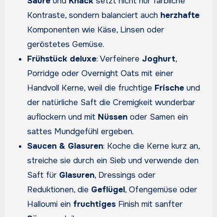
Säure
und
Knack
setzt nicht nur farbliche
Kontraste, sondern balanciert auch
herzhafte
Komponenten wie Käse, Linsen oder
geröstetes Gemüse.
Frühstück deluxe
: Verfeinere
Joghurt
,
Porridge oder Overnight Oats mit einer
Handvoll Kerne, weil die fruchtige
Frische
und
der natürliche Saft die Cremigkeit wunderbar
auflockern und mit
Nüssen
oder Samen ein
sattes Mundgefühl ergeben.
Saucen & Glasuren
: Koche die Kerne kurz an,
streiche sie durch ein Sieb und verwende den
Saft für
Glasuren
, Dressings oder
Reduktionen, die
Geflügel
, Ofengemüse oder
Halloumi ein
fruchtiges
Finish mit sanfter