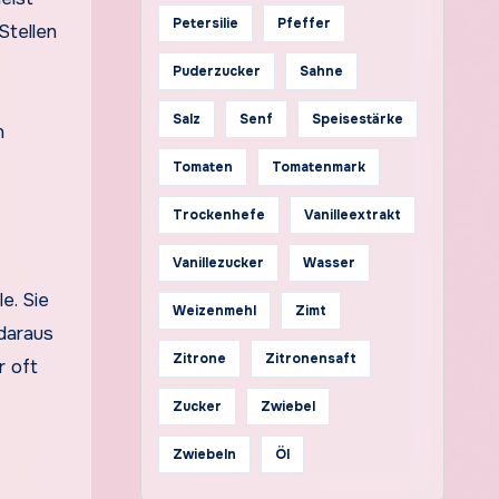
Petersilie
Pfeffer
Stellen
Puderzucker
Sahne
Salz
Senf
Speisestärke
Tomaten
Tomatenmark
Trockenhefe
Vanilleextrakt
Vanillezucker
Wasser
e. Sie
Weizenmehl
Zimt
daraus
Zitrone
Zitronensaft
r oft
Zucker
Zwiebel
Zwiebeln
Öl