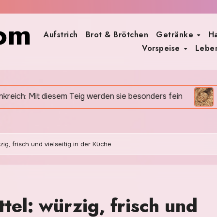
om
Aufstrich
Brot & Brötchen
Getränke
H
Vorspeise
Leben
esem Teig werden sie besonders fein
Quinoa: Warum 
ig, frisch und vielseitig in der Küche
tel: würzig, frisch und