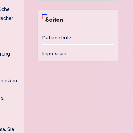
Küche
ischer
Seiten
Datenschutz
Impressum
hrung
chmecken
e.
ma. Sie