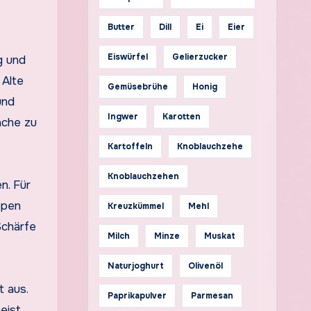
Butter
Dill
Ei
Eier
Eiswürfel
Gelierzucker
g und
 Alte
Gemüsebrühe
Honig
und
Ingwer
Karotten
äche zu
Kartoffeln
Knoblauchzehe
Knoblauchzehen
n. Für
ppen
Kreuzkümmel
Mehl
Schärfe
Milch
Minze
Muskat
Naturjoghurt
Olivenöl
t aus.
Paprikapulver
Parmesan
eist