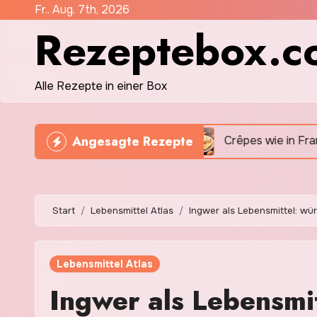
Zum
Fr.. Aug. 7th, 2026
Rezeptebox.c
Inhalt
springen
Alle Rezepte in einer Box
Angesagte Rezepte
 herrlich rustikal
Crêpes wie in Frankreich: Mit di
Start
Lebensmittel Atlas
Ingwer als Lebensmittel: würz
Lebensmittel Atlas
Ingwer als Lebensmit