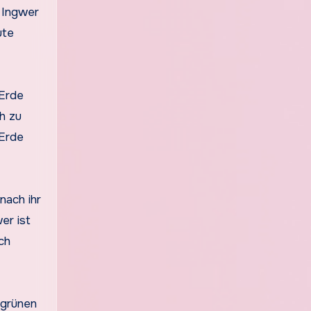
 Ingwer
ute
 Erde
h zu
 Erde
nach ihr
er ist
ch