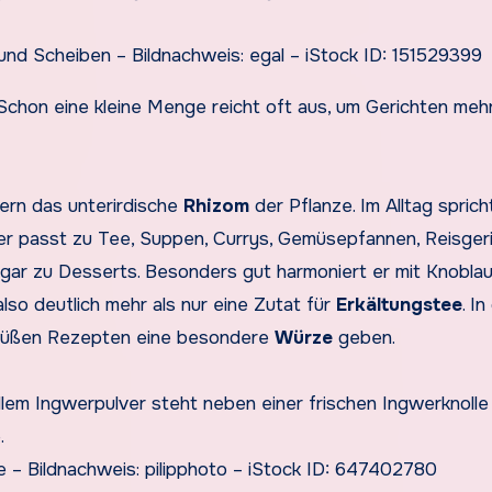
nd Scheiben – Bildnachweis: egal – iStock ID: 151529399
chon eine kleine Menge reicht oft aus, um Gerichten mehr
dern das unterirdische
Rhizom
der Pflanze. Im Alltag spric
er passt zu Tee, Suppen, Currys, Gemüsepfannen, Reisgeri
ar zu Desserts. Besonders gut harmoniert er mit Knoblauch
also deutlich mehr als nur eine Zutat für
Erkältungstee
. In
 süßen Rezepten eine besondere
Würze
geben.
e – Bildnachweis: pilipphoto – iStock ID: 647402780