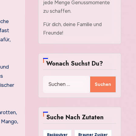
jede Menge Genussmomente
zu schaffen.
iche
Für dich, deine Familie und
fast
Freunde!
afür,
Wonach Suchst Du?
 und
as
Suchen
ischer
nach:
arotten,
Suche Nach Zutaten
, Mango,
Backpulver
Brauner Zucker