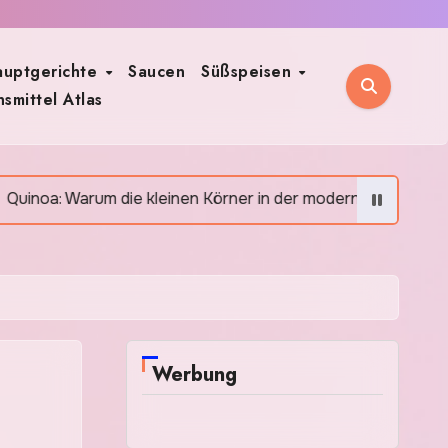
auptgerichte
Saucen
Süßspeisen
smittel Atlas
die kleinen Körner in der modernen Küche so beliebt sind
Werbung