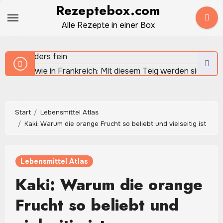
Zum
Rezeptebox.com
Sauerteigbrot selber backen – natürlich, aromatisch und
Inhalt
Alle Rezepte in einer Box
herrlich rustikal
springen
Crêpes wie in Frankreich: Mit diesem Teig werden sie
besonders fein
Start
Lebensmittel Atlas
Kaki: Warum die orange Frucht so beliebt und vielseitig ist
Quinoa: Warum die kleinen Körner in der modernen Küche 
beliebt sind
Lebensmittel Atlas
Kaki: Warum die orange
Apfel-Spinat-Smoothie: Frisch, fruchtig und in wenigen
Minuten gemixt
Frucht so beliebt und