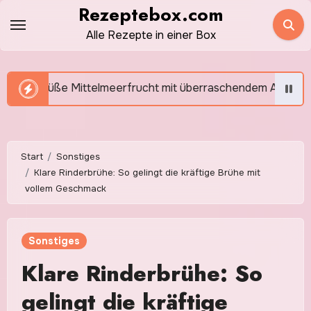
Zum
Rezeptebox.com
Inhalt
Alle Rezepte in einer Box
springen
erfrucht mit überraschendem Aroma
Rotkohl selber
Start
Sonstiges
Klare Rinderbrühe: So gelingt die kräftige Brühe mit
vollem Geschmack
Sonstiges
Klare Rinderbrühe: So
gelingt die kräftige