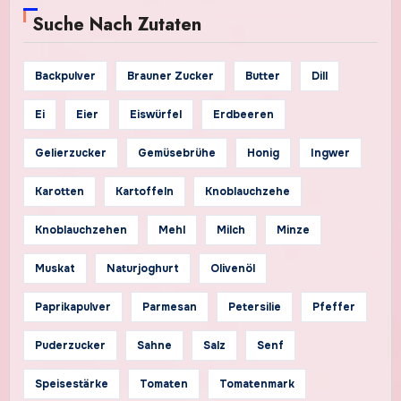
Suche Nach Zutaten
Backpulver
Brauner Zucker
Butter
Dill
Ei
Eier
Eiswürfel
Erdbeeren
Gelierzucker
Gemüsebrühe
Honig
Ingwer
Karotten
Kartoffeln
Knoblauchzehe
Knoblauchzehen
Mehl
Milch
Minze
Muskat
Naturjoghurt
Olivenöl
Paprikapulver
Parmesan
Petersilie
Pfeffer
Puderzucker
Sahne
Salz
Senf
Speisestärke
Tomaten
Tomatenmark