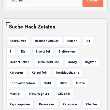
nach:
Suche Nach Zutaten
Backpulver
Brauner Zucker
Butter
Dill
Ei
Eier
Eiswürfel
Erdbeeren
Gelierzucker
Gemüsebrühe
Honig
Ingwer
Karotten
Kartoffeln
Knoblauchzehe
Knoblauchzehen
Mehl
Milch
Minze
Muskat
Naturjoghurt
Olivenöl
Paprikapulver
Parmesan
Petersilie
Pfeffer