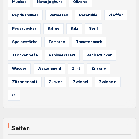
Muskat
Naturjoghurt
Olivenöl
Paprikapulver
Parmesan
Petersilie
Pfeffer
Puderzucker
Sahne
Salz
Senf
Speisestärke
Tomaten
Tomatenmark
Trockenhefe
Vanilleextrakt
Vanillezucker
Wasser
Weizenmehl
Zimt
Zitrone
Zitronensaft
Zucker
Zwiebel
Zwiebeln
Öl
Seiten