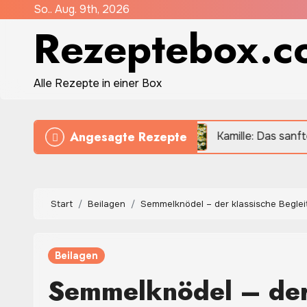
Zum
So.. Aug. 9th, 2026
Rezeptebox.c
Inhalt
springen
Alle Rezepte in einer Box
Angesagte Rezepte
tgericht wie früher
Kamille: Das sanfte Heilkraut fü
Start
Beilagen
Semmelknödel – der klassische Begleit
Beilagen
Semmelknödel – der 