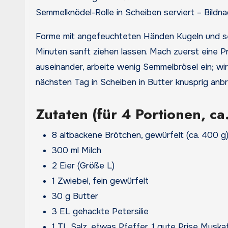
Semmelknödel-Rolle in Scheiben serviert – Bildn
Forme mit angefeuchteten Händen Kugeln und set
Minuten sanft ziehen lassen. Mach zuerst eine Prob
auseinander, arbeite wenig Semmelbrösel ein; wirk
nächsten Tag in Scheiben in Butter knusprig anb
Zutaten (für 4 Portionen, ca
8 altbackene Brötchen, gewürfelt (ca. 400 g
300 ml Milch
2 Eier (Größe L)
1 Zwiebel, fein gewürfelt
30 g Butter
3 EL gehackte Petersilie
1 TL Salz, etwas Pfeffer, 1 gute Prise Muska