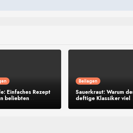
gen
Beilagen
le: Einfaches Rezept
Sauerkraut: Warum de
en beliebten
deftige Klassiker viel
iker aus
gesünder ist, als viele
utschland
denken