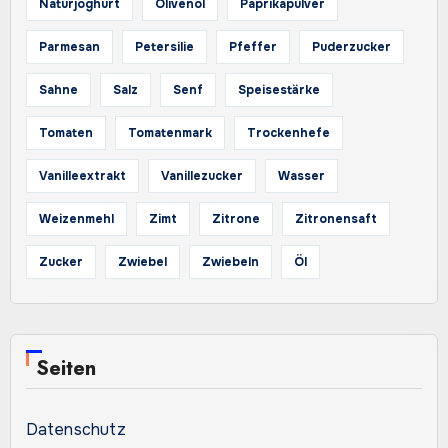
Naturjoghurt
Olivenöl
Paprikapulver
Parmesan
Petersilie
Pfeffer
Puderzucker
Sahne
Salz
Senf
Speisestärke
Tomaten
Tomatenmark
Trockenhefe
Vanilleextrakt
Vanillezucker
Wasser
Weizenmehl
Zimt
Zitrone
Zitronensaft
Zucker
Zwiebel
Zwiebeln
Öl
Seiten
Datenschutz