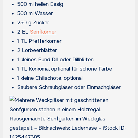
500 ml hellen Essig
500 ml Wasser
250 g Zucker
2 EL
Senfkörner
1 TL Pfefferkörner
2 Lorbeerblätter
1 kleines Bund Dill oder Dillblüten
1 TL Kurkuma, optional für schöne Farbe
1 kleine Chilischote, optional
Saubere Schraubgläser oder Einmachgläser
Hausgemachte Senfgurken im Weckglas
gestapelt – Bildnachweis: Ledernase – iStock ID:
1425447385