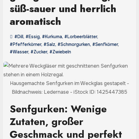
süß-sauer und herrlich
aromatisch
#Dill
,
#Essig
,
#Kurkuma
,
#Lorbeerblätter
,
#Pfefferkörner
,
#Salz
,
#Schmorgurken
,
#Senfkörner
,
#Wasser
,
#Zucker
,
#Zwiebeln
Hausgemachte Senfgurken im Weckglas gestapelt -
Bildnachweis: Ledernase - iStock ID: 1425447385
Senfgurken: Wenige
Zutaten, großer
Geschmack und perfekt