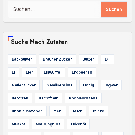
Suchen
nach:
Suche Nach Zutaten
Backpulver
Brauner Zucker
Butter
Dill
Ei
Eier
Eiswürfel
Erdbeeren
Gelierzucker
Gemüsebrühe
Honig
Ingwer
Karotten
Kartoffeln
Knoblauchzehe
Knoblauchzehen
Mehl
Milch
Minze
Muskat
Naturjoghurt
Olivenöl