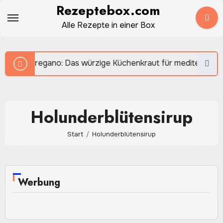
Zum
Rezeptebox.com
Inhalt
Alle Rezepte in einer Box
springen
Oregano: Das würzige Küchenkraut für mediterranen G
Holunderblütensirup
Start
Holunderblütensirup
Werbung