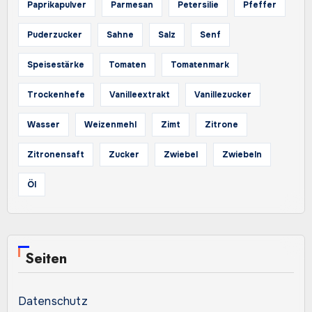
Paprikapulver
Parmesan
Petersilie
Pfeffer
Puderzucker
Sahne
Salz
Senf
Speisestärke
Tomaten
Tomatenmark
Trockenhefe
Vanilleextrakt
Vanillezucker
Wasser
Weizenmehl
Zimt
Zitrone
Zitronensaft
Zucker
Zwiebel
Zwiebeln
Öl
Seiten
Datenschutz