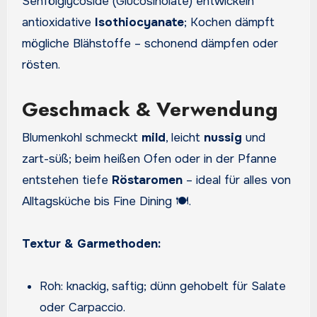
Senfölglycoside (Glucosinolate) entwickeln
antioxidative
Isothiocyanate
; Kochen dämpft
mögliche Blähstoffe – schonend dämpfen oder
rösten.
Geschmack & Verwendung
Blumenkohl schmeckt
mild
, leicht
nussig
und
zart-süß; beim heißen Ofen oder in der Pfanne
entstehen tiefe
Röstaromen
– ideal für alles von
Alltagsküche bis Fine Dining 🍽️.
Textur & Garmethoden:
Roh: knackig, saftig; dünn gehobelt für Salate
oder Carpaccio.