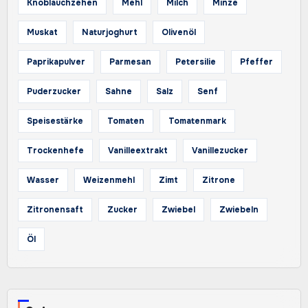
Knoblauchzehen
Mehl
Milch
Minze
Muskat
Naturjoghurt
Olivenöl
Paprikapulver
Parmesan
Petersilie
Pfeffer
Puderzucker
Sahne
Salz
Senf
Speisestärke
Tomaten
Tomatenmark
Trockenhefe
Vanilleextrakt
Vanillezucker
Wasser
Weizenmehl
Zimt
Zitrone
Zitronensaft
Zucker
Zwiebel
Zwiebeln
Öl