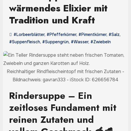
wärmendes Elixier mit
Tradition und Kraft
#Lorbeerblätter
,
#Pfefferkörner
,
#Pimentkörner
,
#Salz
,
#Suppenfleisch
,
#Suppengrün
,
#Wasser
,
#Zwiebeln
Reichhaltiger Rindfleischeintopf mit frischen Zutaten -
Bildnachweis: gavran333 - iStock ID: 626656784
Rindersuppe – Ein
zeitloses Fundament mit
reinen Zutaten und