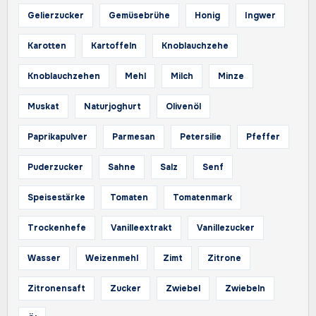
Gelierzucker
Gemüsebrühe
Honig
Ingwer
Karotten
Kartoffeln
Knoblauchzehe
Knoblauchzehen
Mehl
Milch
Minze
Muskat
Naturjoghurt
Olivenöl
Paprikapulver
Parmesan
Petersilie
Pfeffer
Puderzucker
Sahne
Salz
Senf
Speisestärke
Tomaten
Tomatenmark
Trockenhefe
Vanilleextrakt
Vanillezucker
Wasser
Weizenmehl
Zimt
Zitrone
Zitronensaft
Zucker
Zwiebel
Zwiebeln