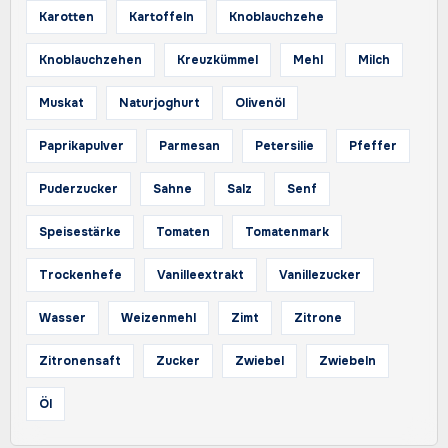
Karotten
Kartoffeln
Knoblauchzehe
Knoblauchzehen
Kreuzkümmel
Mehl
Milch
Muskat
Naturjoghurt
Olivenöl
Paprikapulver
Parmesan
Petersilie
Pfeffer
Puderzucker
Sahne
Salz
Senf
Speisestärke
Tomaten
Tomatenmark
Trockenhefe
Vanilleextrakt
Vanillezucker
Wasser
Weizenmehl
Zimt
Zitrone
Zitronensaft
Zucker
Zwiebel
Zwiebeln
Öl