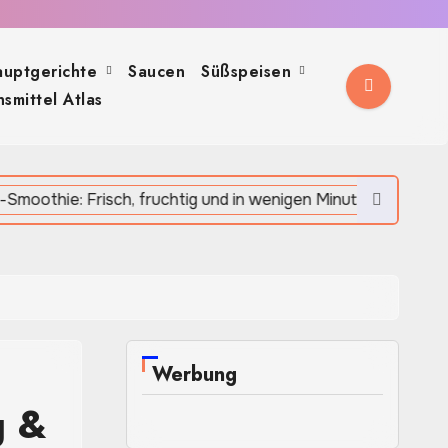
auptgerichte
Saucen
Süßspeisen
smittel Atlas
Apfel-Spinat-S
Werbung
g &