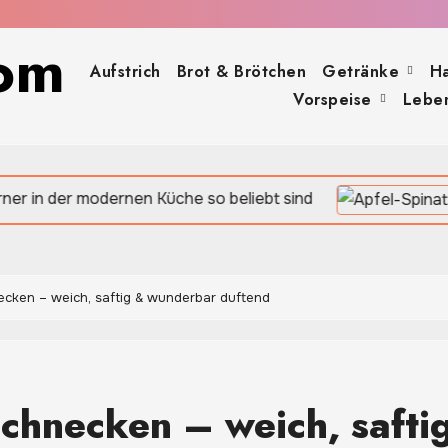
om
Aufstrich
Brot & Brötchen
Getränke
H
Vorspeise
Leben
dernen Küche so beliebt sind
ecken – weich, saftig & wunderbar duftend
schnecken – weich, safti