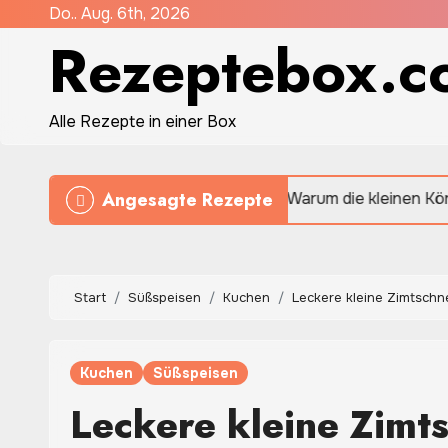
Zum
Do.. Aug. 6th, 2026
Rezeptebox.c
Inhalt
springen
Alle Rezepte in einer Box
Angesagte Rezepte
Quinoa: Warum die kleinen Körner in der mo
Start
Süßspeisen
Kuchen
Leckere kleine Zimtschn
Kuchen
Süßspeisen
Leckere kleine Zimt