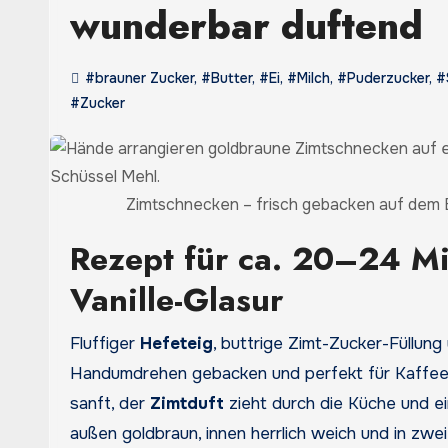
wunderbar duftend
#brauner Zucker
,
#Butter
,
#Ei
,
#Milch
,
#Puderzucker
,
#
#Zucker
Zimtschnecken – frisch gebacken auf dem B
Rezept für ca. 20–24 Mi
Vanille-Glasur
Fluffiger
Hefeteig
, buttrige Zimt-Zucker-Füllung
Handumdrehen gebacken und perfekt für Kaffee, 
sanft, der
Zimtduft
zieht durch die Küche und ei
außen goldbraun, innen herrlich weich und in zwe