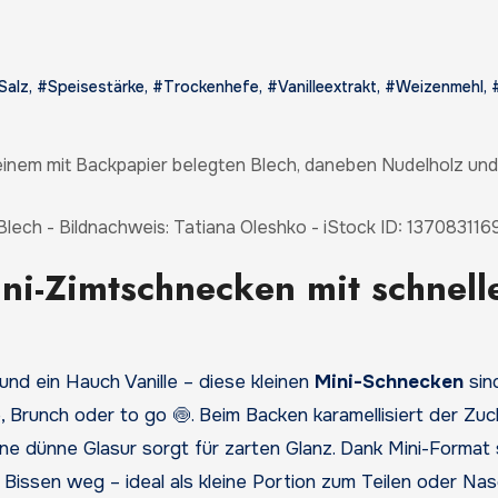
Salz
,
#Speisestärke
,
#Trockenhefe
,
#Vanilleextrakt
,
#Weizenmehl
,
lech - Bildnachweis: Tatiana Oleshko - iStock ID: 137083116
ni-Zimtschnecken mit schnell
 und ein Hauch Vanille – diese kleinen
Mini-Schnecken
sin
Brunch oder to go 🍥. Beim Backen karamellisiert der Zuc
ne dünne Glasur sorgt für zarten Glanz. Dank Mini-Format 
i Bissen weg – ideal als kleine Portion zum Teilen oder Na