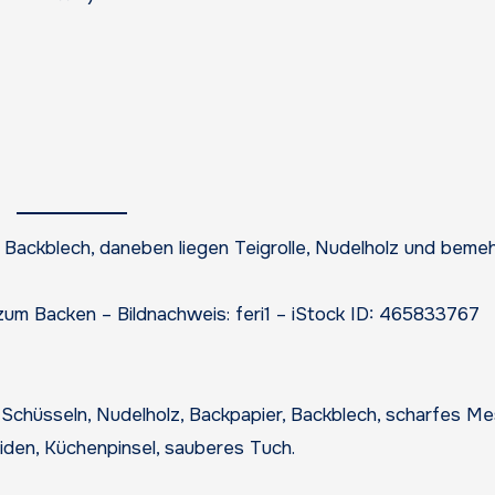
 zum Backen – Bildnachweis: feri1 – iStock ID: 465833767
chüsseln, Nudelholz, Backpapier, Backblech, scharfes M
en, Küchenpinsel, sauberes Tuch.