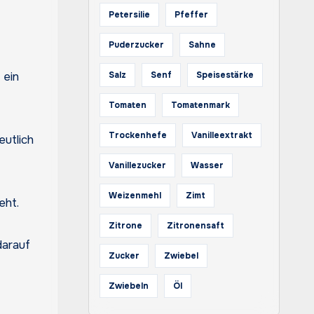
Petersilie
Pfeffer
Puderzucker
Sahne
 ein
Salz
Senf
Speisestärke
Tomaten
Tomatenmark
Trockenhefe
Vanilleextrakt
eutlich
Vanillezucker
Wasser
Weizenmehl
Zimt
eht.
Zitrone
Zitronensaft
darauf
Zucker
Zwiebel
Zwiebeln
Öl