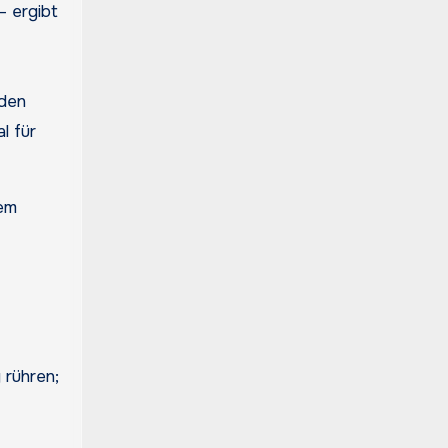
– ergibt
 den
l für
 rühren;