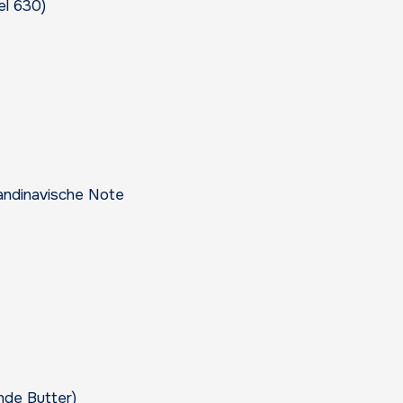
el 630)
andinavische Note
nde Butter)