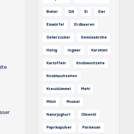
Butter
Dill
Ei
Eier
Eiswürfel
Erdbeeren
Gelierzucker
Gemüsebrühe
Honig
Ingwer
Karotten
Kartoffeln
Knoblauchzehe
Knoblauchzehen
Kreuzkümmel
Mehl
Milch
Muskat
esser
Naturjoghurt
Olivenöl
Paprikapulver
Parmesan