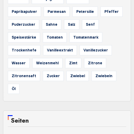
Paprikapulver
Parmesan
Petersilie
Pfeffer
Puderzucker
Sahne
Salz
Senf
Speisestärke
Tomaten
Tomatenmark
Trockenhefe
Vanilleextrakt
Vanillezucker
Wasser
Weizenmehl
Zimt
Zitrone
Zitronensaft
Zucker
Zwiebel
Zwiebeln
Öl
Seiten