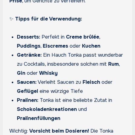
Prise
, um Gerichte zu verfeinern.
✨
Tipps für die Verwendung:
Desserts:
Perfekt in
Creme brûlée
,
Puddings
,
Eiscremes
oder
Kuchen
Getränke:
Ein Hauch Tonka passt wunderbar
zu Cocktails, insbesondere solchen mit
Rum
,
Gin
oder
Whisky
Saucen:
Verleiht Saucen zu
Fleisch
oder
Geflügel
eine würzige Tiefe
Pralinen:
Tonka ist eine beliebte Zutat in
Schokoladenkreationen
und
Pralinenfüllungen
Wichtig:
Vorsicht beim Dosieren!
Die Tonka