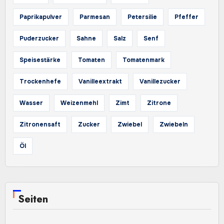
Paprikapulver
Parmesan
Petersilie
Pfeffer
Puderzucker
Sahne
Salz
Senf
Speisestärke
Tomaten
Tomatenmark
Trockenhefe
Vanilleextrakt
Vanillezucker
Wasser
Weizenmehl
Zimt
Zitrone
Zitronensaft
Zucker
Zwiebel
Zwiebeln
Öl
Seiten