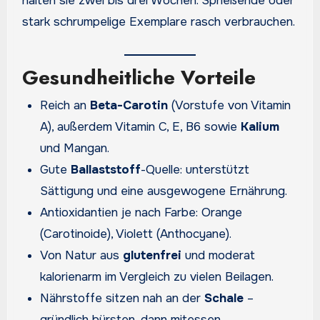
halten sie zwei bis drei Wochen. Sprießende oder
stark schrumpelige Exemplare rasch verbrauchen.
Gesundheitliche Vorteile
Reich an
Beta-Carotin
(Vorstufe von Vitamin
A), außerdem Vitamin C, E, B6 sowie
Kalium
und Mangan.
Gute
Ballaststoff
-Quelle: unterstützt
Sättigung und eine ausgewogene Ernährung.
Antioxidantien je nach Farbe: Orange
(Carotinoide), Violett (Anthocyane).
Von Natur aus
glutenfrei
und moderat
kalorienarm im Vergleich zu vielen Beilagen.
Nährstoffe sitzen nah an der
Schale
–
gründlich bürsten, dann mitessen.