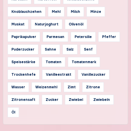
Knoblauchzehen
Mehl
Milch
Minze
Muskat
Naturjoghurt
Olivenöl
Paprikapulver
Parmesan
Petersilie
Pfeffer
Puderzucker
Sahne
Salz
Senf
Speisestärke
Tomaten
Tomatenmark
Trockenhefe
Vanilleextrakt
Vanillezucker
Wasser
Weizenmehl
Zimt
Zitrone
Zitronensaft
Zucker
Zwiebel
Zwiebeln
Öl