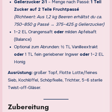
Gelierzucker 2:1
– Menge nach Passé:
1 Teil
Zucker auf 2 Teile Fruchtpassé
(Richtwert: Aus 1,2 kg Beeren erhältst du ca.
750–850 g Passé → 375–425 g Gelierzucker)
1–2 EL Orangensaft
oder
milden Apfelsaft
(Balance)
Optional zum Abrunden: ½ TL Vanilleextrakt
oder
1 TL fein geriebener Ingwer
oder
1–2 EL
Honig
Ausrüstung:
großer Topf, Flotte Lotte/feines
Sieb, Kochlöffel, Schöpfkelle, Trichter, 5–6 sterile
Twist-off-Gläser.
Zubereitung