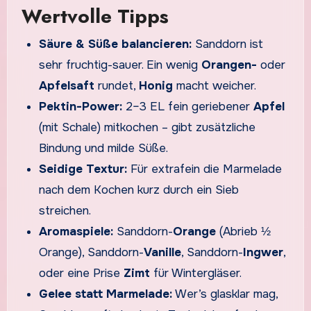
Wertvolle Tipps
Säure & Süße balancieren:
Sanddorn ist
sehr fruchtig-sauer. Ein wenig
Orangen-
oder
Apfelsaft
rundet,
Honig
macht weicher.
Pektin-Power:
2–3 EL fein geriebener
Apfel
(mit Schale) mitkochen – gibt zusätzliche
Bindung und milde Süße.
Seidige Textur:
Für extrafein die Marmelade
nach dem Kochen kurz durch ein Sieb
streichen.
Aromaspiele:
Sanddorn-
Orange
(Abrieb ½
Orange), Sanddorn-
Vanille
, Sanddorn-
Ingwer
,
oder eine Prise
Zimt
für Wintergläser.
Gelee statt Marmelade:
Wer’s glasklar mag,