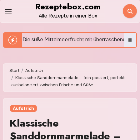
Zum
Rezeptebox.com
Inhalt
Alle Rezepte in einer Box
springen
ße Mittelmeerfrucht mit überraschendem Aroma
Ro
Start
Aufstrich
Klassische Sanddornmarmelade – fein passiert, perfekt
ausbalanciert zwischen Frische und Süße
Aufstrich
Klassische
Sanddornmarmelade –