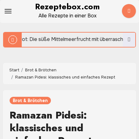
Zum
Rezeptebox.com
Inhalt
Alle Rezepte in einer Box
springen
e süße Mittelmeerfrucht mit überraschendem Aroma
Start
Brot & Brötchen
Ramazan Pidesi: klassisches und einfaches Rezept
Brot & Brötchen
Ramazan Pidesi:
klassisches und