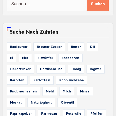
nach:
Suche Nach Zutaten
Backpulver
Brauner Zucker
Butter
Dill
Ei
Eier
Eiswürfel
Erdbeeren
Gelierzucker
Gemüsebrühe
Honig
Ingwer
Karotten
Kartoffeln
Knoblauchzehe
Knoblauchzehen
Mehl
Milch
Minze
Muskat
Naturjoghurt
Olivenöl
Paprikapulver
Parmesan
Petersilie
Pfeffer