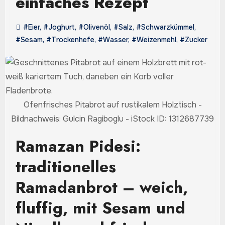
einfaches Rezept
#Eier
,
#Joghurt
,
#Olivenöl
,
#Salz
,
#Schwarzkümmel
,
#Sesam
,
#Trockenhefe
,
#Wasser
,
#Weizenmehl
,
#Zucker
Ofenfrisches Pitabrot auf rustikalem Holztisch -
Bildnachweis: Gulcin Ragiboglu - iStock ID: 1312687739
Ramazan Pidesi:
traditionelles
Ramadanbrot – weich,
fluffig, mit Sesam und