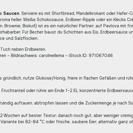
le
Saucen
. Serviere es mit Shortbread, Mandelkrokant oder Hafer-C
Aroma heller. Weiße Schokosauce, Erdbeer-Ripple oder ein Klecks C
Brownie, Biskuit) ist es ein natürlicher Partner; auf Pavlova mit fr
nrhabarber. Für Becher baust du Schichten aus Eis, Erdbeersauce u
ce und Salzflocken.
eren – Bildnachweis: carolmellema – iStock ID: 971067046
sis gründlich, nutze Glukose/Honig, friere in flachen Gefäßen und rü
Fruchtanteil oder rühre am Ende 1–2 EL konzentrierte Erdbeersauce
lständig auftauen, abtropfen lassen und die Zuckermenge je nach S
1–2 Wochen auf bester Textur; danach noch gut, aber weniger cremig
Variante bei 82–84 °C oder frische, saubere Eier; alternativ ganz o