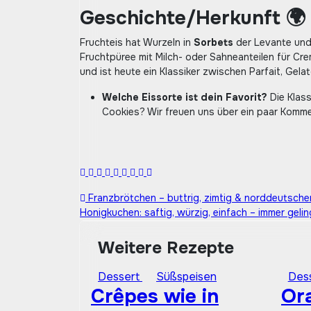
Geschichte/Herkunft 🌍
Fruchteis hat Wurzeln in
Sorbets
der Levante und 
Fruchtpüree mit Milch- oder Sahneanteilen für Cre
und ist heute ein Klassiker zwischen Parfait, Gel
Welche Eissorte ist dein Favorit?
Die Klass
Cookies? Wir freuen uns über ein paar Komme
Beitragsnavigation
Franzbrötchen – buttrig, zimtig & norddeutscher
Honigkuchen: saftig, würzig, einfach – immer geli
Weitere Rezepte
Dessert
Süßspeisen
Des
Crêpes wie in
Or