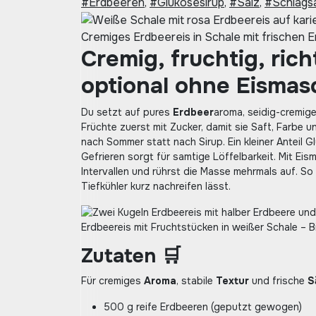
#Erdbeeren
,
#Glukosesirup
,
#Salz
,
#Schlags
Cremiges Erdbeereis in Schale mit frischen 
Cremig, fruchtig, ric
optional ohne Eismasc
Du setzt auf pures
Erdbeer
aroma, seidig-cremig
Früchte zuerst mit Zucker, damit sie Saft, Farbe u
nach Sommer statt nach Sirup. Ein kleiner Anteil G
Gefrieren sorgt für samtige Löffelbarkeit. Mit Ei
Intervallen und rührst die Masse mehrmals auf. So 
Tiefkühler kurz nachreifen lässt.
Erdbeereis mit Fruchtstücken in weißer Schale – 
Zutaten 🛒
Für cremiges
Aroma
, stabile
Textur
und frische
S
500 g reife Erdbeeren (geputzt gewogen)