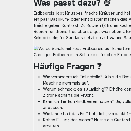
Was passt dazu? 🍨
Erdbeereis liebt
Knusper
, frische
Kräuter
und hel
ein paar Basilikum- oder Minzblätter machen das 
fraîche geben Kontrast. Zu Kuchen (Zitronenkuchen, 
Beeren funktioniert es ebenso gut wie neben Ofe
Keksbröseln; für Sundaes setzt du auf warme Sau
Cremiges Erdbeereis in Schale mit frischen Erdbe
Häufige Fragen ❓
Wie verhindere ich Eiskristalle? Kühle die Ba
Maschine mehrmals auf.
Warum schmeckt es zu „milchig“? Erhöhe den 
Zitrone schärft die Frucht.
Kann ich Tiefkühl-Erdbeeren nutzen? Ja, vol
anpassen.
Wie lange hält das Eis? Luftdicht verpackt 
Rohes Ei – ist das sicher? Nutze die Custard-
arbeiten.