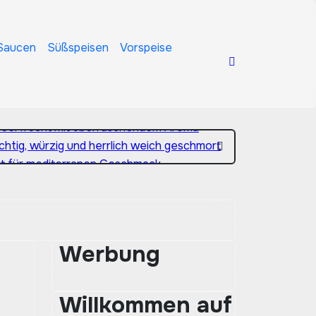
Saucen
Süßspeisen
Vorspeise
 Zutaten
lmeerfrucht mit überraschendem Aroma
chtig, würzig und herrlich weich geschmort
t für mediterranen Geschmack
– natürlich, aromatisch und herrlich rustikal
Werbung
Willkommen auf