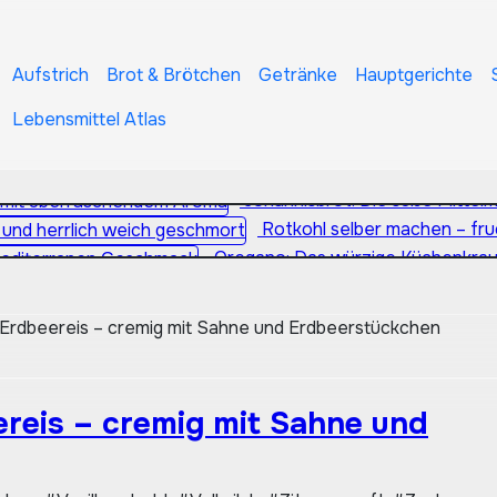
Aufstrich
Brot & Brötchen
Getränke
Hauptgerichte
Lebensmittel Atlas
Zucchinisuppe: Cremiger Genuss mit wenigen
Johannisbrot: Die süße Mitte
Rotkohl selber machen – fru
Oregano: Das würzige Küchenkrau
Sauerteigbrot selber backen 
Erdbeereis – cremig mit Sahne und Erdbeerstückchen
reis – cremig mit Sahne und