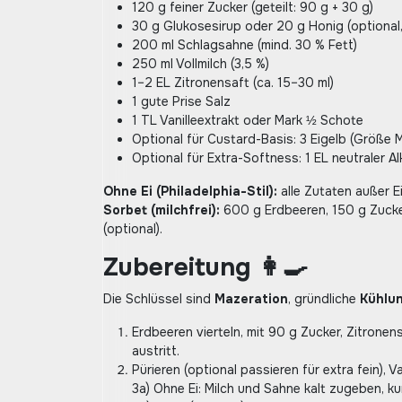
120 g feiner Zucker (geteilt: 90 g + 30 g)
30 g Glukosesirup oder 20 g Honig (optional, 
200 ml Schlagsahne (mind. 30 % Fett)
250 ml Vollmilch (3,5 %)
1–2 EL Zitronensaft (ca. 15–30 ml)
1 gute Prise Salz
1 TL Vanilleextrakt oder Mark ½ Schote
Optional für Custard-Basis: 3 Eigelb (Größe 
Optional für Extra-Softness: 1 EL neutraler Al
Ohne Ei (Philadelphia-Stil):
alle Zutaten außer E
Sorbet (milchfrei):
600 g Erdbeeren, 150 g Zucker
(optional).
Zubereitung 👩‍🍳
Die Schlüssel sind
Mazeration
, gründliche
Kühlu
Erdbeeren vierteln, mit 90 g Zucker, Zitronen
austritt.
Pürieren (optional passieren für extra fein), 
3a) Ohne Ei: Milch und Sahne kalt zugeben, k