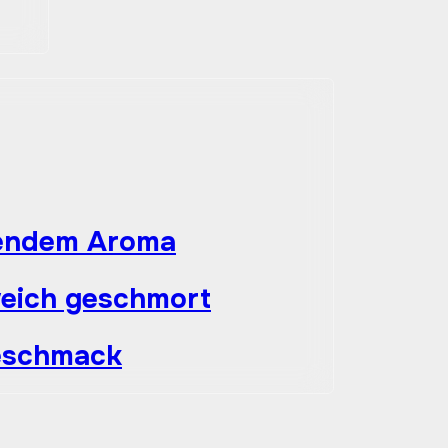
r
chendem Aroma
weich geschmort
Geschmack