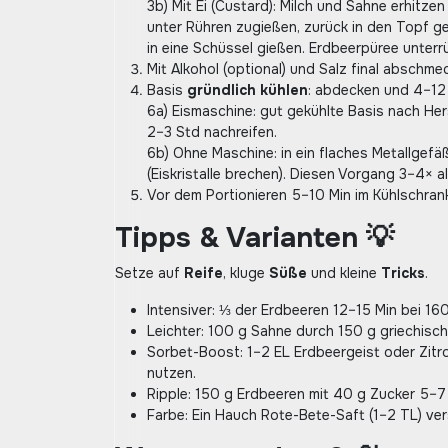
3b) Mit Ei (Custard): Milch und Sahne erhitze
unter Rühren zugießen, zurück in den Topf ge
in eine Schüssel gießen. Erdbeerpüree unterr
Mit Alkohol (optional) und Salz final abschme
Basis
gründlich kühlen
: abdecken und 4–12 
6a) Eismaschine: gut gekühlte Basis nach Her
2–3 Std nachreifen.
6b) Ohne Maschine: in ein flaches Metallgefä
(Eiskristalle brechen). Diesen Vorgang 3–4× 
Vor dem Portionieren 5–10 Min im Kühlschran
Tipps & Varianten 💡
Setze auf
Reife
, kluge
Süße
und kleine
Tricks
.
Intensiver: ⅓ der Erdbeeren 12–15 Min bei 16
Leichter: 100 g Sahne durch 150 g griechisch
Sorbet-Boost: 1–2 EL Erdbeergeist oder Zitr
nutzen.
Ripple: 150 g Erdbeeren mit 40 g Zucker 5–7 
Farbe: Ein Hauch Rote-Bete-Saft (1–2 TL) v