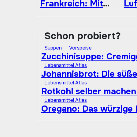
Frankreich: Mit
Luf
diesem Teig
her
werden sie
erf
besonders fein
wa
Schon probiert?
Suppen
Vorspeise
Zucchinisuppe: Cremig
Lebensmittel Atlas
Johannisbrot: Die süß
Lebensmittel Atlas
Rotkohl selber machen 
Lebensmittel Atlas
Oregano: Das würzige