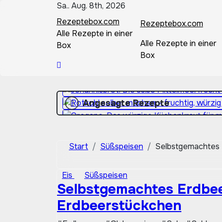
Zum
Sa.. Aug. 8th, 2026
Inhalt
Rezeptebox.com
Rezeptebox.com
springen
Alle Rezepte in einer
Alle Rezepte in einer
Box
Box
Angesagte Rezepte
Start
Süßspeisen
Selbstgemachtes 
Eis
Süßspeisen
Selbstgemachtes Erdbee
Erdbeerstückchen