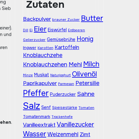
Zutaten
ung
n Sieb
Butter
Backpulver
brauner Zucker
Eier
iner).
Eiswürfel
Dill
Ei
Erdbeeren
en und
Honig
Gemüsebrühe
Gelierzucker
Kartoffeln
hren
Ingwer
Karotten
Knoblauchzehe
Milch
Mehl
Knoblauchzehen
Olivenöl
Muskat
Naturjoghurt
Minze
Petersilie
Paprikapulver
Parmesan
Pfeffer
Sahne
Puderzucker
Salz
Senf
Speisestärke
Tomaten
Tomatenmark
Trockenhefe
iehen
.
Vanillezucker
Vanilleextrakt
Wasser
Weizenmehl
Zimt