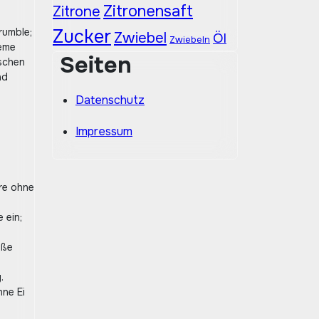
Zitronensaft
Zitrone
Zucker
rumble;
Zwiebel
Öl
Zwiebeln
rème
Seiten
ischen
nd
Datenschutz
Impressum
hre ohne
 ein;
üße
.
hne Ei