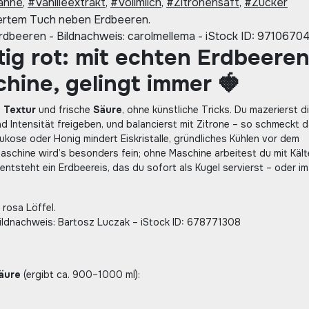
ahne
,
#Vanilleextrakt
,
#Vollmilch
,
#Zitronensaft
,
#Zucker
Erdbeeren - Bildnachweis: carolmellema - iStock ID: 9710670
htig rot: mit echten Erdbeeren
hine, gelingt immer 🍓
e
Textur
und frische
Säure
, ohne künstliche Tricks. Du mazerierst d
nd Intensität freigeben, und balancierst mit Zitrone – so schmeckt d
lukose oder Honig mindert Eiskristalle, gründliches Kühlen vor dem
smaschine wird’s besonders fein; ohne Maschine arbeitest du mit Kält
entsteht ein Erdbeereis, das du sofort als Kugel servierst – oder im
Bildnachweis: Bartosz Luczak – iStock ID: 678771308
äure
(ergibt ca. 900–1000 ml):