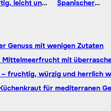
tig, leicht und
Spanischer
rlich
Dessertklassike
rischend an
mit knuspriger
rmen Tagen
Karamellkruste
er Genuss mit wenigen Zutaten
e Mittelmeerfrucht mit überras
– fruchtig, würzig und herrlich 
 Küchenkraut für mediterranen 