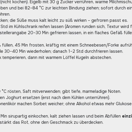
n (nicht kochen). Eigelb mit 30 g Zucker verrühren, warme Milchmisch
ben und bei 82–84 °C zur leichten Bindung ziehen; sofort durch ei
ühren.
cken; die Süße muss kalt leicht zu süß wirken – gefroren passt es.
Std im Kühlschrank reifen lassen (Aromen runden sich, Textur wird fe
stellerangabe 20–30 Min gefrieren lassen, in ein flaches Gefäß füll
ß füllen, 45 Min frosten, kräftig mit einem Schneebesen/Forke aufrü
alle 30–40 Min wiederholen; danach 1–2 Std durchfrieren lassen.
k temperieren, dann mit warmem Löffel Kugeln abstechen.
0 °C rösten, Saft mitverwenden; gibt tiefe, marmeladige Noten.
en Joghurt ersetzen (erst nach dem Kühlen unterrühren).
onenlikör machen Sorbet weicher; ohne Alkohol etwas mehr Glukose
Min sirupartig einkochen, kalt ziehen lassen und beim Abfüllen
einz
erstärkt das Rot, ohne den Geschmack zu überdecken.