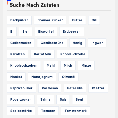
Suche Nach Zutaten
Backpulver
Brauner Zucker
Butter
Dill
Ei
Eier
Eiswürfel
Erdbeeren
Gelierzucker
Gemüsebrühe
Honig
Ingwer
Karotten
Kartoffeln
Knoblauchzehe
Knoblauchzehen
Mehl
Milch
Minze
Muskat
Naturjoghurt
Olivenöl
Paprikapulver
Parmesan
Petersilie
Pfeffer
Puderzucker
Sahne
Salz
Senf
Speisestärke
Tomaten
Tomatenmark