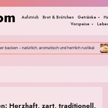
om
Aufstrich
Brot & Brötchen
Getränke
H
Vorspeise
Leben
 – natürlich, aromatisch und herrlich rustikal
Crêpe
: Herzhaft, zart, traditionell,