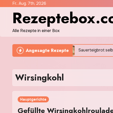
Zum
Fr.. Aug. 7th, 2026
Rezeptebox.c
Inhalt
springen
Alle Rezepte in einer Box
Angesagte Rezepte
editerranen Geschmack
Sauerteigbrot selber backen
Wirsingkohl
Hauptgerichte
Gefüllte Wirsingkohlrouladen