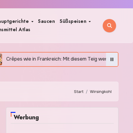
auptgerichte
Saucen
Süßspeisen
smittel Atlas
s wie in Frankreich: Mit diesem Teig werden sie besonders f
Start
Wirsingkohl
Werbung