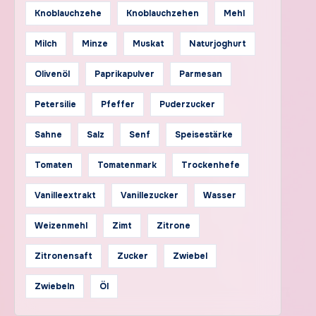
Knoblauchzehe
Knoblauchzehen
Mehl
Milch
Minze
Muskat
Naturjoghurt
Olivenöl
Paprikapulver
Parmesan
Petersilie
Pfeffer
Puderzucker
Sahne
Salz
Senf
Speisestärke
Tomaten
Tomatenmark
Trockenhefe
Vanilleextrakt
Vanillezucker
Wasser
Weizenmehl
Zimt
Zitrone
Zitronensaft
Zucker
Zwiebel
Zwiebeln
Öl