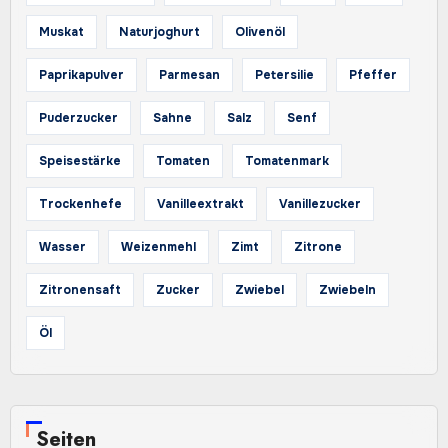
Muskat
Naturjoghurt
Olivenöl
Paprikapulver
Parmesan
Petersilie
Pfeffer
Puderzucker
Sahne
Salz
Senf
Speisestärke
Tomaten
Tomatenmark
Trockenhefe
Vanilleextrakt
Vanillezucker
Wasser
Weizenmehl
Zimt
Zitrone
Zitronensaft
Zucker
Zwiebel
Zwiebeln
Öl
Seiten